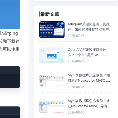
最新文章
Telegram关键词监听工具推
荐：如何实时捕捉精准客户，
或“ping
提高获客效率？
2026-07-05
成上传和下载速
，您可以使用
OpenAI API兼容接口是什
么？一个API调用GPT、
Claude、Gemini、DeepSeek
2026-08-06
多模型
MySQL数据库怎么恢复？如
何通过Navicat for MySQL导
入SQL备份文件
2026-08-05
MySQL数据库怎么备份？通
过Navicat for MySQL导出
Mysql数据库为SQL格式备份
2026-08-05
文件