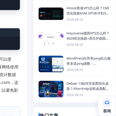
HHost香港VPS怎么样？CMI
优化线路KVM VPS年付$25
起，4GB内存优惠套餐
2026-08-03
Hoyoverse德国VPS怎么样？
9929优化线路+原生IP德国
KVM VPS推荐
2026-08-03
WordPress向所有ping站点服
户可以使
务发送ping函数：
查看网络使用
generic_ping
2026-08-03
的统计数据
e.com，这
Debian 13如何安装图形化桌
面？Xfce+Xrdp远程桌面配置
，以避免影
教程
2026-08-03
咨询
热门文章