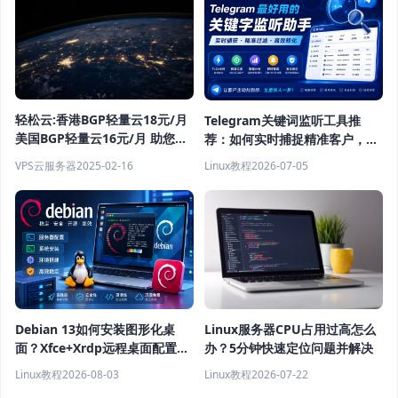
轻松云:香港BGP轻量云18元/月
Telegram关键词监听工具推
美国BGP轻量云16元/月 助您畅
荐：如何实时捕捉精准客户，提
享全球网络！
高获客效率？
VPS云服务器
2025-02-16
Linux教程
2026-07-05
Debian 13如何安装图形化桌
Linux服务器CPU占用过高怎么
面？Xfce+Xrdp远程桌面配置教
办？5分钟快速定位问题并解决
程
Linux教程
2026-08-03
Linux教程
2026-07-22