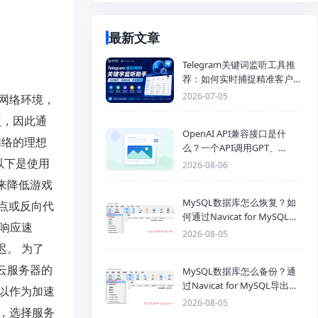
最新文章
Telegram关键词监听工具推
荐：如何实时捕捉精准客户，
提高获客效率？
2026-07-05
网络环境，
点，因此通
OpenAI API兼容接口是什
网络的理想
么？一个API调用GPT、
以下是使用
Claude、Gemini、DeepSeek
2026-08-06
多模型
来降低游戏
MySQL数据库怎么恢复？如
点或反向代
何通过Navicat for MySQL导
务响应速
入SQL备份文件
2026-08-05
迟。 为了
港云服务器的
MySQL数据库怎么备份？通
过Navicat for MySQL导出
可以作为加速
Mysql数据库为SQL格式备份
2026-08-05
，选择服务
文件