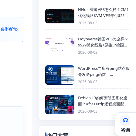
HHost香港VPS怎么样？CMI
优化线路KVM VPS年付$25
起，4GB内存优惠套餐
2026-08-03
合作咨询
Hoyoverse德国VPS怎么样？
9929优化线路+原生IP德国
KVM VPS推荐
2026-08-03
WordPress向所有ping站点服
务发送ping函数：
generic_ping
2026-08-03
Debian 13如何安装图形化桌
面？Xfce+Xrdp远程桌面配置
教程
2026-08-03
咨询
热门文章