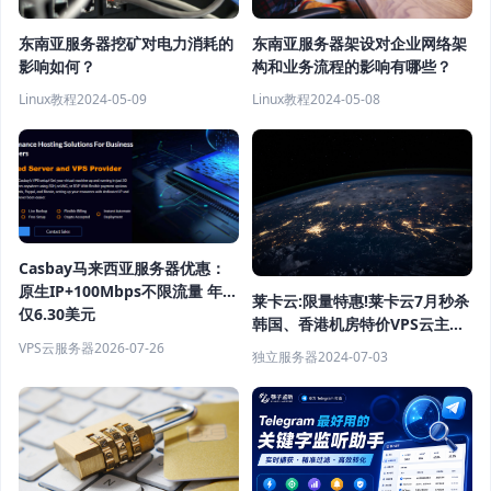
东南亚服务器挖矿对电力消耗的
东南亚服务器架设对企业网络架
影响如何？
构和业务流程的影响有哪些？
Linux教程
2024-05-09
Linux教程
2024-05-08
Casbay马来西亚服务器优惠：
原生IP+100Mbps不限流量 年付
莱卡云:限量特惠!莱卡云7月秒杀
仅6.30美元
韩国、香港机房特价VPS云主
机，低至15.9元起
VPS云服务器
2026-07-26
独立服务器
2024-07-03