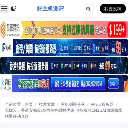
好主机测评
我要投稿
当前位置：
首页
/
技术文章
/
主机测评分享
/
VPS云服务器
/
无忧云：香港安畅母鸡/宿主机限时优惠 电信双向CN2GAI顶级路线
联通移动直连