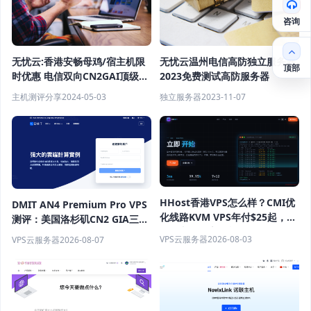
咨询
无忧云:香港安畅母鸡/宿主机限
无忧云温州电信高防独立服务器
顶部
时优惠 电信双向CN2GAI顶级路
2023免费测试高防服务器
线 联通移动直连
主机测评分享
2024-05-03
独立服务器
2023-11-07
HHost香港VPS怎么样？CMI优
DMIT AN4 Premium Pro VPS
化线路KVM VPS年付$25起，
测评：美国洛杉矶CN2 GIA三网
4GB内存优惠套餐
优化线路性能测试
VPS云服务器
2026-08-03
VPS云服务器
2026-08-07