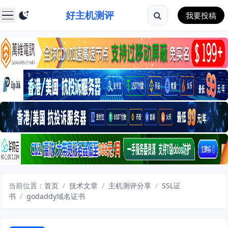
好主机测评
我要投稿
当前位置：
首页
/
技术文章
/
主机测评分享
/
SSL证
书
/
godaddy域名证书