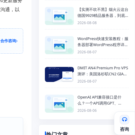
和更新服务
行沟通，以
【实测不吹不黑】烟火云这台
德国9929精品服务器，到底
能不能打？
2026-08-08
WordPress快速安装教程：服
合作咨询
务器部署WordPress程序详细
步骤
2026-08-07
DMIT AN4 Premium Pro VPS
测评：美国洛杉矶CN2 GIA三
网优化线路性能测试
2026-08-07
OpenAI API兼容接口是什
么？一个API调用GPT、
Claude、Gemini、DeepSeek
2026-08-06
多模型
咨询
热门文章