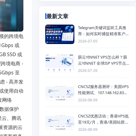
最新文章
Telegram关键词监听工具推
荐：如何实时捕捉精准客户，
模的跨境电
提高获客效率？
2026-07-05
Gbps 或
B SSD 或
荫云YINNET VPS怎么样？荫
跨境电商 -
云YINNET 全球ISP VPS节点
与双ISP 服务器推荐
2026-07-20
Gbps 至
 - 高并发
CNCSZ服务器测评：美国VPS
或使用自动
性能测试、107.148.162.83线
路测速与网络评测
发网络
2026-08-09
的数据保护
CNCSZ优惠活动：香港VPS低
里云、腾讯
至19元/月，香港/美国站群服
展资源的云
务器首月半价，物理机399元/
2026-08-09
月起