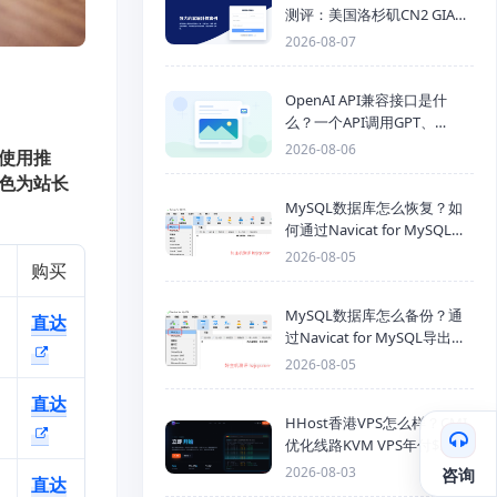
测评：美国洛杉矶CN2 GIA三
网优化线路性能测试
2026-08-07
OpenAI API兼容接口是什
么？一个API调用GPT、
Claude、Gemini、DeepSeek
2026-08-06
使用推
多模型
红色为站长
MySQL数据库怎么恢复？如
何通过Navicat for MySQL导
入SQL备份文件
2026-08-05
购买
MySQL数据库怎么备份？通
直达
过Navicat for MySQL导出
Mysql数据库为SQL格式备份
2026-08-05
文件
直达
HHost香港VPS怎么样？CMI
优化线路KVM VPS年付$25
起，4GB内存优惠套餐
2026-08-03
咨询
直达