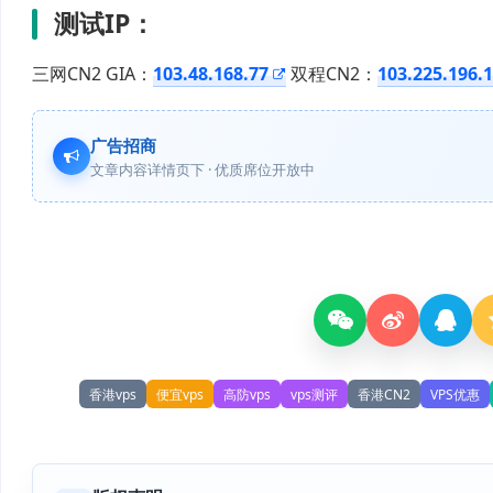
测试
IP
：
三网CN2 GIA：
103.48.168.77
双程CN2：
103.225.196.
广告招商
文章内容详情页下 · 优质席位开放中
香港vps
便宜vps
高防vps
vps测评
香港CN2
VPS优惠