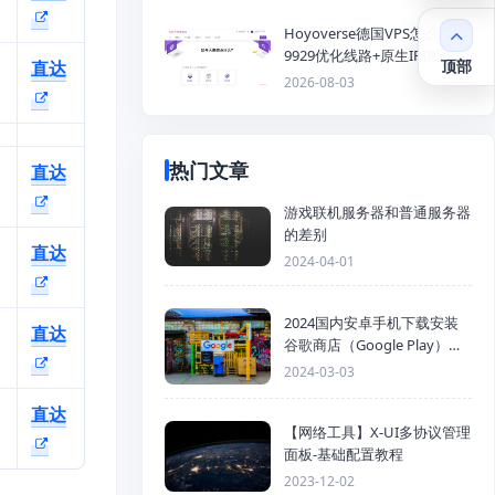
Hoyoverse德国VPS怎么样？
9929优化线路+原生IP德国
顶部
直达
KVM VPS推荐
2026-08-03
热门文章
直达
游戏联机服务器和普通服务器
的差别
直达
2024-04-01
2024国内安卓手机下载安装
直达
谷歌商店（Google Play）详
细步骤
2024-03-03
直达
【网络工具】X-UI多协议管理
面板-基础配置教程
2023-12-02