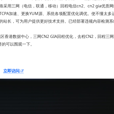
路采用三网（电信，联通，移动）回程电信
cn2
、
cn2 gia
优质网
TCPA
加速、更换
YUM
源、系统各项配置优化调优。使不懂太多
的站长，可为用户提供更好技术支持。已经部署违规内容检测系
龙区香港数据中心，三网
CN2 GIA
回程优化，去程
CN2
，回程三网
要的可以围观一下。
立即访问