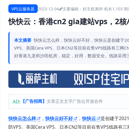
VPS云服务器
2023-12-04
文案编辑：好主机测评-机长
1,103 
快快云：香港cn2 gia建站vps，2
本文摘要
快快云怎么样，快快云好不好，快快云是创建于20
VPS、美国Cera VPS、日本CN2等目前在售VPS线路有三
好香港九龙和沙田机房，稳定，好用，数据安全。线路采用
AD:
【广告招商】
文章正文文字广告位开放合作
快快云怎么样
，
快快云好不好
，
快快云
是创建于
202
防
VPS
、美国
Cera VPS
、日本
CN2
等目前在售
VPS
线路有三