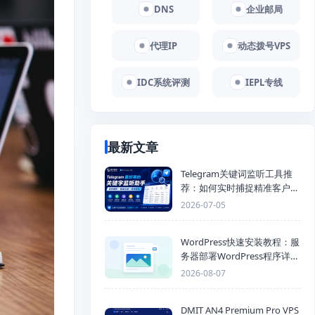
DNS
企业邮局
代理IP
动态拨号VPS
IDC系统评测
IEPL专线
最新文章
Telegram关键词监听工具推
荐：如何实时捕捉精准客户，
提高获客效率？
2026-07-05
WordPress快速安装教程：服
务器部署WordPress程序详细
步骤
2026-08-07
DMIT AN4 Premium Pro VPS