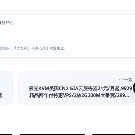
月付59元
经授权，请勿复制、镜像或用于商业用途。
下一篇
极光KVM美国CN2 GIA云服务器21元/月起,9929
宽
精品网年付特惠VPS/2核2G200M大带宽/299元/
年起