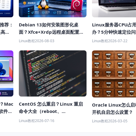
具推荐：
Debian 13如何安装图形化桌
Linux服务器CPU
提高获
面？Xfce+Xrdp远程桌面配置教
办？5分钟快速定位
程
Linux教程
2026-08-03
Linux教程
2026-07-22
样？Mac
CentOS 怎么重启？Linux 重启
Oracle Linux怎
机软件推
命令大全（reboot、
开机自启怎么设置？
shutdown、systemctl 教程）
Linux教程
2026-07-16
Linux教程
2026-03-05