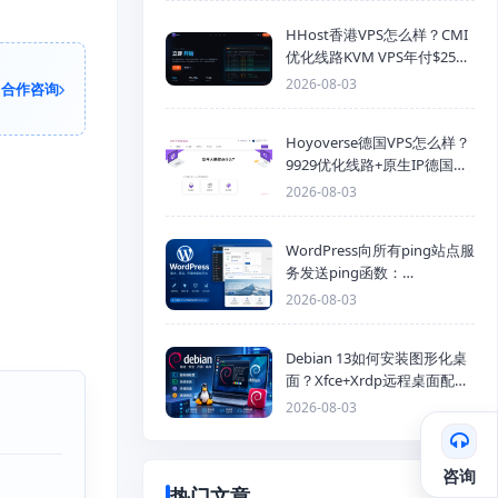
HHost香港VPS怎么样？CMI
优化线路KVM VPS年付$25
起，4GB内存优惠套餐
2026-08-03
合作咨询
Hoyoverse德国VPS怎么样？
9929优化线路+原生IP德国
KVM VPS推荐
2026-08-03
WordPress向所有ping站点服
务发送ping函数：
generic_ping
2026-08-03
Debian 13如何安装图形化桌
面？Xfce+Xrdp远程桌面配置
教程
2026-08-03
咨询
热门文章