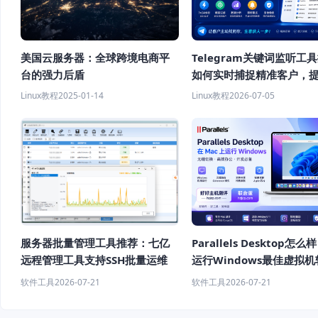
美国云服务器：全球跨境电商平
Telegram关键词监听工
台的强力后盾
如何实时捕捉精准客户，
客效率？
Linux教程
2025-01-14
Linux教程
2026-07-05
服务器批量管理工具推荐：七亿
Parallels Desktop怎么
远程管理工具支持SSH批量运维
运行Windows最佳虚拟
荐
软件工具
2026-07-21
软件工具
2026-07-21