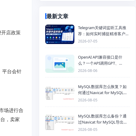
最新文章
Telegram关键词监听工具推
费开店政策
荐：如何实时捕捉精准客户，
提高获客效率？
2026-07-05
OpenAI API兼容接口是什
么？一个API调用GPT、
Claude、Gemini、DeepSeek
，平台会针
2026-08-06
多模型
MySQL数据库怎么恢复？如
何通过Navicat for MySQL导
入SQL备份文件
2026-08-05
市场进行合
MySQL数据库怎么备份？通
平台，卖家
过Navicat for MySQL导出
Mysql数据库为SQL格式备份
2026-08-05
文件