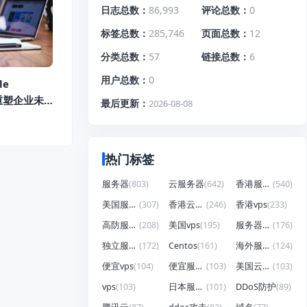
日志总数
86,993
评论总数
0
标签总数
285,746
页面总数
12
分类总数
57
链接总数
6
用户总数
0
le
重塑企业未
最后更新
2026-08-08
热门标签
服务器
(803)
云服务器
(642)
香港服务器
(540)
美国服务器
(307)
香港云服务器
(246)
香港vps
(233)
高防服务器
(208)
美国vps
(195)
服务器租用
(176)
独立服务器
(172)
Centos
(161)
海外服务器
(124)
便宜vps
(104)
便宜服务器
(103)
美国云服务器
(103)
vps
(103)
日本服务器
(101)
DDoS防护
(89)