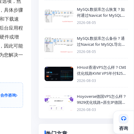
置选项，然
，具体步骤
MySQL数据库怎么恢复？如
何通过Navicat for MySQL导
传和下载速
入SQL备份文件
2026-08-05
后台应用程
器硬件或增
MySQL数据库怎么备份？通
过Navicat for MySQL导出
，因此可能
Mysql数据库为SQL格式备份
2026-08-05
为您解决一
文件
HHost香港VPS怎么样？CMI
优化线路KVM VPS年付$25
起，4GB内存优惠套餐
2026-08-03
合作咨询
Hoyoverse德国VPS怎么样？
9929优化线路+原生IP德国
KVM VPS推荐
2026-08-03
咨询
热门文章