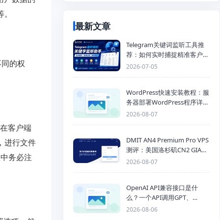
等。
最新文章
Telegram关键词监听工具推
荐：如何实时捕捉精准客户，
不同的权
提高获客效率？
2026-07-05
WordPress快速安装教程：服
务器部署WordPress程序详细
步骤
2026-08-07
在客户端
DMIT AN4 Premium Pro VPS
，进行文件
测评：美国洛杉矶CN2 GIA三
程中务必注
网优化线路性能测试
2026-08-07
OpenAI API兼容接口是什
么？一个API调用GPT、
Claude、Gemini、DeepSeek
2026-08-06
多模型