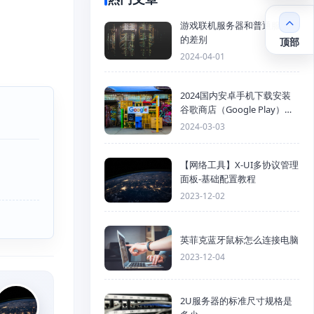
游戏联机服务器和普通服务器
的差别
顶部
2024-04-01
2024国内安卓手机下载安装
谷歌商店（Google Play）详
细步骤
2024-03-03
【网络工具】X-UI多协议管理
面板-基础配置教程
2023-12-02
英菲克蓝牙鼠标怎么连接电脑
2023-12-04
2U服务器的标准尺寸规格是