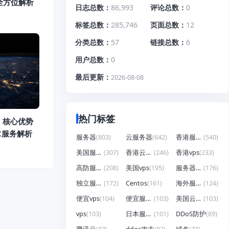
全方位解析
日志总数
86,993
评论总数
0
标签总数
285,746
页面总数
12
分类总数
57
链接总数
6
用户总数
0
最后更新
2026-08-08
热门标签
：核心优势
DC服务解析
服务器
(803)
云服务器
(642)
香港服务器
(540)
美国服务器
(307)
香港云服务器
(246)
香港vps
(233)
高防服务器
(208)
美国vps
(195)
服务器租用
(176)
独立服务器
(172)
Centos
(161)
海外服务器
(124)
便宜vps
(104)
便宜服务器
(103)
美国云服务器
(103)
vps
(103)
日本服务器
(101)
DDoS防护
(89)