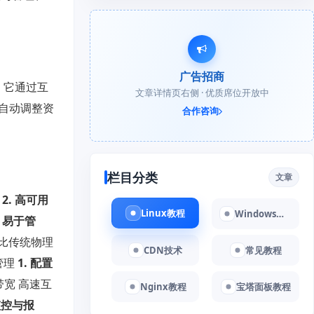
广告招商
，它通过互
文章详情页右侧 · 优质席位开放中
自动调整资
合作咨询
栏目分类
文章
。
2. 高可用
Linux教程
Windows教程
. 易于管
比传统物理
CDN技术
常见教程
管理
1. 配置
带宽 高速互
Nginx教程
宝塔面板教程
监控与报