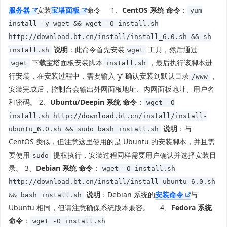
服务器
安装
宝塔面板
命令 1、
CentOS 系统
命令
：
yum
install -y wget && wget -O install.sh
http://download.bt.cn/install/install_6.0.sh && sh
说明
：此命令首先安装
工具，然后通过
install.sh
wget
下载宝塔面板安装脚本
，最后执行该脚本进
wget
install.sh
行安装，在安装过程中，需要输入 ‘y’ 确认安装到默认目录
，
/www
安装完成后，控制台会输出外网面板地址、内网面板地址、用户名
和密码。 2、
Ubuntu/Deepin 系统
命令
：
wget -O
install.sh http://download.bt.cn/install/install-
说明
：与
ubuntu_6.0.sh && sudo bash install.sh
CentOS 类似，但注意这里使用的是 Ubuntu 的安装脚本，并且需
要使用
提权执行，安装过程同样需要用户确认并选择安装目
sudo
录。 3、
Debian 系统
命令
：
wget -O install.sh
http://download.bt.cn/install/install-ubuntu_6.0.sh
说明
：Debian 系统的
安装命令
与
&& bash install.sh
Ubuntu 相同，但请注意确保系统版本兼容。 4、
Fedora 系统
命令
：
wget -O install.sh