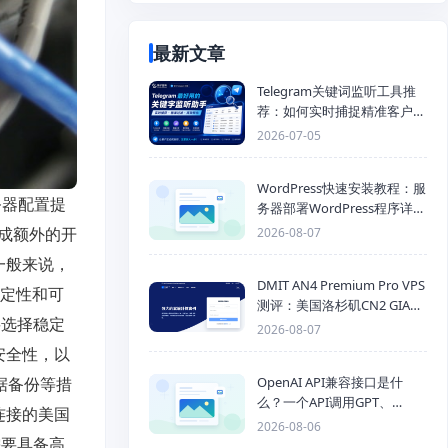
最新文章
Telegram关键词监听工具推
荐：如何实时捕捉精准客户，
提高获客效率？
2026-07-05
WordPress快速安装教程：服
务器配置提
务器部署WordPress程序详细
步骤
成额外的开
2026-08-07
一般来说，
DMIT AN4 Premium Pro VPS
稳定性和可
测评：美国洛杉矶CN2 GIA三
要选择稳定
网优化线路性能测试
2026-08-07
安全性，以
OpenAI API兼容接口是什
据备份等措
么？一个API调用GPT、
连接的美国
Claude、Gemini、DeepSeek
2026-08-06
多模型
需要具备高