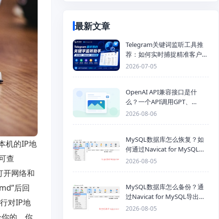
最新文章
Telegram关键词监听工具推
荐：如何实时捕捉精准客户，
提高获客效率？
2026-07-05
OpenAI API兼容接口是什
么？一个API调用GPT、
Claude、Gemini、DeepSeek
2026-08-06
多模型
MySQL数据库怎么恢复？如
本机的IP地
何通过Navicat for MySQL导
可查
入SQL备份文件
2026-08-05
打开网络和
MySQL数据库怎么备份？通
md”后回
过Navicat for MySQL导出
行对IP地
Mysql数据库为SQL格式备份
2026-08-05
文件
给你的，你