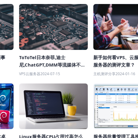
回事
ToToTel日本奈菲,迪士
新手如何看VPS、云
尼,ChatGPT,DMM等流媒体不限
服务器的测评文章？
流量服务器上线商用优惠活动,香
VPS云服务器
2024-07-15
主机测评分享
2024-01-16
港CMI/BGP/美国IPV6支持
PAYPAL、支付宝
化桌
Linux服务器CPU占用过高怎么
服务器批量管理工具