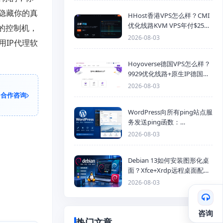
隐藏你的真
HHost香港VPS怎么样？CMI
优化线路KVM VPS年付$25
的控制机，
起，4GB内存优惠套餐
2026-08-03
用IP代理软
Hoyoverse德国VPS怎么样？
9929优化线路+原生IP德国
KVM VPS推荐
2026-08-03
合作咨询
WordPress向所有ping站点服
务发送ping函数：
generic_ping
2026-08-03
Debian 13如何安装图形化桌
面？Xfce+Xrdp远程桌面配置
教程
2026-08-03
咨询
热门文章