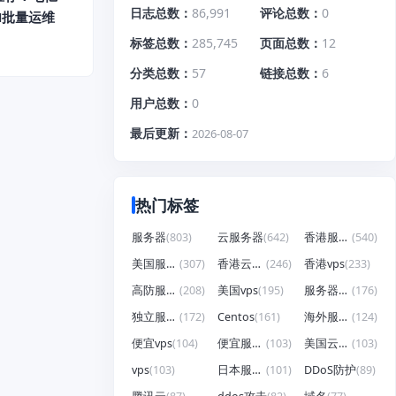
日志总数
86,991
评论总数
0
H批量运维
标签总数
285,745
页面总数
12
分类总数
57
链接总数
6
用户总数
0
最后更新
2026-08-07
热门标签
服务器
(803)
云服务器
(642)
香港服务器
(540)
美国服务器
(307)
香港云服务器
(246)
香港vps
(233)
高防服务器
(208)
美国vps
(195)
服务器租用
(176)
独立服务器
(172)
Centos
(161)
海外服务器
(124)
便宜vps
(104)
便宜服务器
(103)
美国云服务器
(103)
vps
(103)
日本服务器
(101)
DDoS防护
(89)