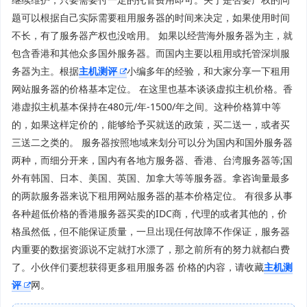
题可以根据自己实际需要租用服务器的时间来决定，如果使用时间
不长，有了服务器产权也没啥用。 如果以经营海外服务器为主，就
包含香港和其他众多国外服务器。而国内主要以租用或托管深圳服
务器为主。根据
主机测评
小编多年的经验，和大家分享一下租用
网站服务器的价格基本定位。 在这里也基本谈谈虚拟主机价格。香
港虚拟主机基本保持在480元/年-1500/年之间。这种价格算中等
的，如果这样定价的，能够给予买就送的政策，买二送一，或者买
三送二之类的。 服务器按照地域来划分可以分为国内和国外服务器
两种，而细分开来，国内有各地方服务器、香港、台湾服务器等;国
外有韩国、日本、美国、英国、加拿大等等服务器。拿咨询量最多
的两款服务器来说下租用网站服务器的基本价格定位。 有很多从事
各种超低价格的香港服务器买卖的IDC商，代理的或者其他的，价
格虽然低，但不能保证质量，一旦出现任何故障不作保证，服务器
内重要的数据资源说不定就打水漂了，那之前所有的努力就都白费
了。小伙伴们要想获得更多租用服务器 价格的内容，请收藏
主机测
评
网。