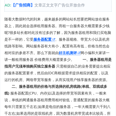
AD:
【广告招商】
文章正文文字广告位开放合作
随着大数据时代的到来，越来越多的网站站长想要把网站放在服务
器上，因此就会选择租用服务器。而租一台服务器大概需要多少钱
呢?很多站长都对此没有过多的了解，因为服务器租用和我们买电脑
是不一样的，它受
服务器配置
、服务器规格、带宽大小以及机房
线路等影响。网站服务器有大有小，配置有高有低，价格当然也会
相对应的参差不齐。那么下面就由
好主机测评
网小编和大家讲一
讲一般租用服务器 价格费用大概需要多少。
一、服务器租用是
指用户无须单独购买独立服务器
只需根据自己的业务需要提出相应
的服务器配置要求，然后由IDC商根据需求提供相应的配置，以及
运行的机房、网络带宽等服务，从而实现用户独享服务器的资源。
二、服务器租用的价格与所选择的机房线路(单线、双线或多
线)
服务器配置(CPU、内存)以及选择的带宽等因素有关，一般来
说，单线的网通服务器租用费用相对较低，普通配置的服务器大概
每年只需要五千左右;如果是电信的服务器，一年大概需要六千到八
千左右;如果选用的是双线机房，因为数显机房带宽成本比较高，所