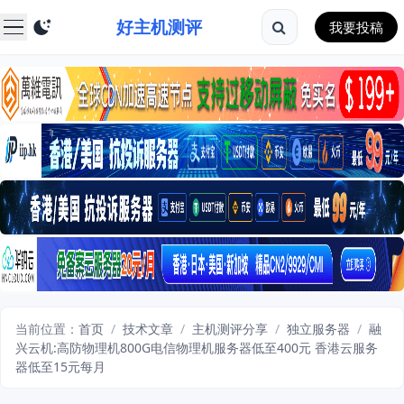
好主机测评
我要投稿
当前位置：
首页
/
技术文章
/
主机测评分享
/
独立服务器
/
融
兴云机:高防物理机800G电信物理机服务器低至400元 香港云服务
器低至15元每月