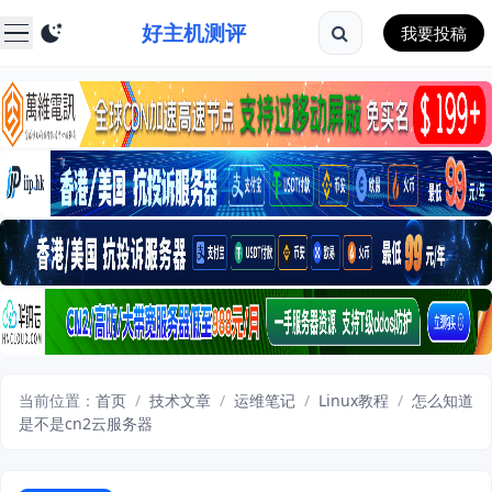
好主机测评
我要投稿
当前位置：
首页
/
技术文章
/
运维笔记
/
Linux教程
/
怎么知道
是不是cn2云服务器