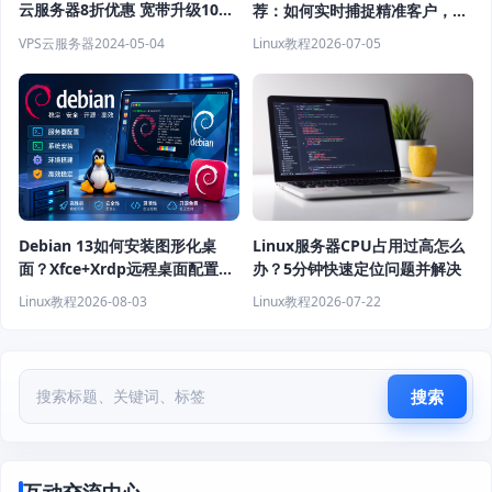
云服务器8折优惠 宽带升级10M
荐：如何实时捕捉精准客户，提
独享 5G(防御)
高获客效率？
VPS云服务器
2024-05-04
Linux教程
2026-07-05
Debian 13如何安装图形化桌
Linux服务器CPU占用过高怎么
面？Xfce+Xrdp远程桌面配置教
办？5分钟快速定位问题并解决
程
Linux教程
2026-08-03
Linux教程
2026-07-22
搜索
互动交流中心