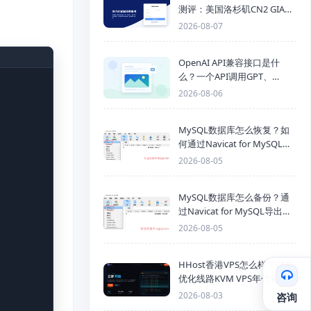
测评：美国洛杉矶CN2 GIA三
网优化线路性能测试
2026-08-07
OpenAI API兼容接口是什
么？一个API调用GPT、
Claude、Gemini、DeepSeek
2026-08-06
多模型
MySQL数据库怎么恢复？如
何通过Navicat for MySQL导
入SQL备份文件
2026-08-05
MySQL数据库怎么备份？通
过Navicat for MySQL导出
Mysql数据库为SQL格式备份
2026-08-05
文件
HHost香港VPS怎么样？CMI
优化线路KVM VPS年付$25
起，4GB内存优惠套餐
2026-08-03
咨询