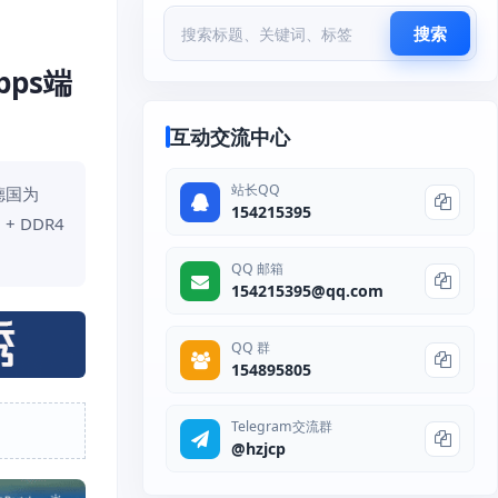
搜索
bps端
互动交流中心
站长QQ
德国为
154215395
 DDR4
QQ 邮箱
154215395@qq.com
QQ 群
154895805
Telegram交流群
@hzjcp