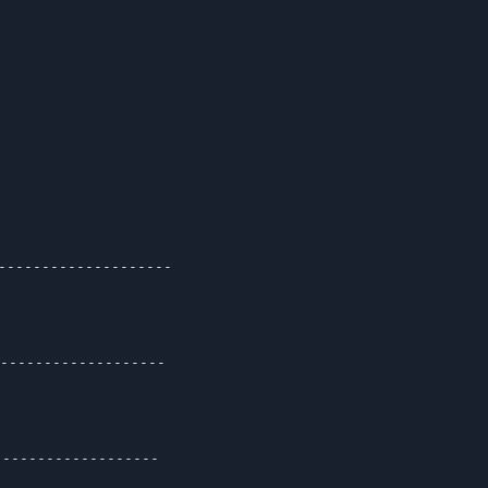
------------------

-----------------

----------------
