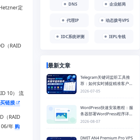
DNS
企业邮局
tzner定
代理IP
动态拨号VPS
IDC系统评测
IEPL专线
DD（RAID
最新文章
Telegram关键词监听工具推
荐：如何实时捕捉精准客户，
提高获客效率？
2026-07-05
ID 10） 流
买链接
WordPress快速安装教程：服
务器部署WordPress程序详细
DD（RAID
步骤
2026-08-07
106/年
购
DMIT AN4 Premium Pro VPS