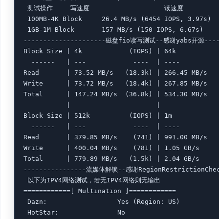
 测试操作		写速度					读速度

 100MB-4K Block		26.4 MB/s (6454 IOPS, 3.97s)		63.6 MB/s (15516 IOPS, 1.65s)

 1GB-1M Block		157 MB/s (150 IOPS, 6.67s)		2.2 GB/s (2054 IOPS, 0.49s)

---------------------磁盘fio读写测试--感谢yabs开源------
Block Size | 4k            (IOPS) | 64k           
  ------   | ---            ----  | ----          
Read       | 73.52 MB/s   (18.3k) | 266.45 MB/s   
Write      | 73.72 MB/s   (18.4k) | 267.85 MB/s   
Total      | 147.24 MB/s  (36.8k) | 534.30 MB/s   
           |                      |               
Block Size | 512k          (IOPS) | 1m            
  ------   | ---            ----  | ----          
Read       | 379.85 MB/s    (741) | 991.00 MB/s   
Write      | 400.04 MB/s    (781) | 1.05 GB/s     
Total      | 779.89 MB/s   (1.5k) | 2.04 GB/s     
----------------流媒体解锁--感谢RegionRestrictionChec
 以下为IPV4网络测试，若无IPV4网络则无输出

============[ Multination ]============

 Dazn:					Yes (Region: US)

 HotStar:				No
