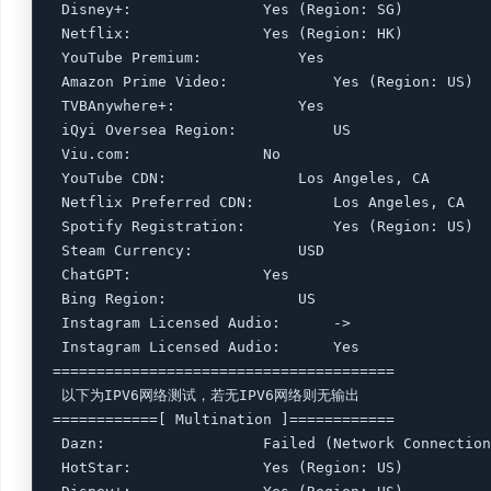
 Disney+:				Yes (Region: SG)

 Netflix:				Yes (Region: HK)

 YouTube Premium:			Yes

 Amazon Prime Video:			Yes (Region: US)

 TVBAnywhere+:				Yes

 iQyi Oversea Region:			US

 Viu.com:				No

 YouTube CDN:				Los Angeles, CA 

 Netflix Preferred CDN:			Los Angeles, CA  

 Spotify Registration:			Yes (Region: US)

 Steam Currency:			USD

 ChatGPT:				Yes

 Bing Region:				US

 Instagram Licensed Audio:		->

 Instagram Licensed Audio:		Yes

=======================================

 以下为IPV6网络测试，若无IPV6网络则无输出

============[ Multination ]============

 Dazn:					Failed (Network Connection)

 HotStar:				Yes (Region: US)
