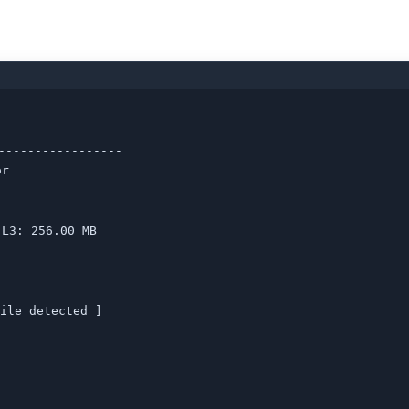
 

--------------

r

L3: 256.00 MB

ile detected ]
