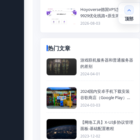
Hoyoverse德国VPS怎么样？
9929优化线路+原生IP德国
顶部
KVM VPS推荐
2026-08-03
热门文章
游戏联机服务器和普通服务器
的差别
2024-04-01
2024国内安卓手机下载安装
谷歌商店（Google Play）详
细步骤
2024-03-03
【网络工具】X-UI多协议管理
面板-基础配置教程
2023-12-02