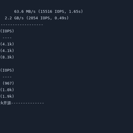
----------------

(IOPS)

 ---- 

(4.1k)

(4.1k)

(8.3k)

      

(IOPS)

 ---- 

 (967)

(1.0k)

(1.9k)

k开源--------------
