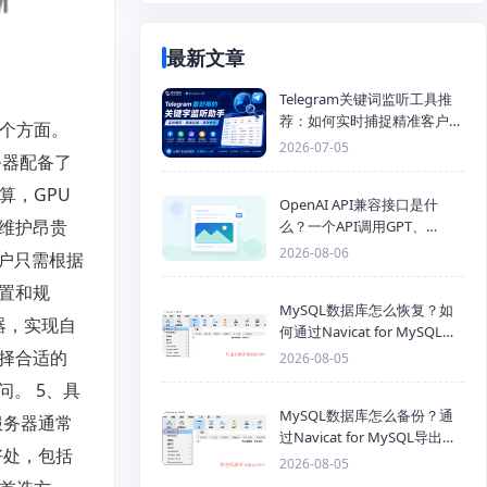
最新文章
Telegram关键词监听工具推
荐：如何实时捕捉精准客户，
个方面。
提高获客效率？
2026-07-05
务器配备了
算，GPU
OpenAI API兼容接口是什
和维护昂贵
么？一个API调用GPT、
Claude、Gemini、DeepSeek
2026-08-06
户只需根据
多模型
置和规
MySQL数据库怎么恢复？如
器，实现自
何通过Navicat for MySQL导
入SQL备份文件
择合适的
2026-08-05
。 5、具
MySQL数据库怎么备份？通
服务器通常
过Navicat for MySQL导出
好处，包括
Mysql数据库为SQL格式备份
2026-08-05
文件