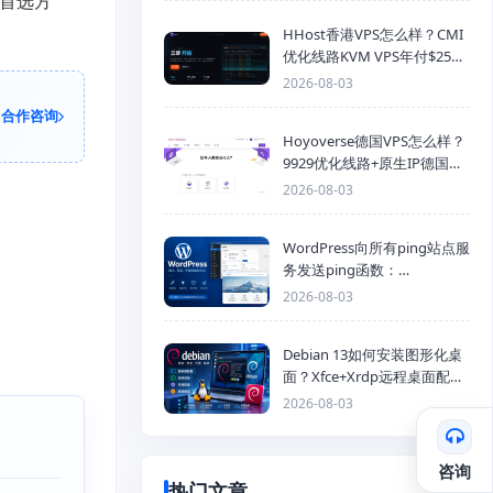
首选方
HHost香港VPS怎么样？CMI
优化线路KVM VPS年付$25
起，4GB内存优惠套餐
2026-08-03
合作咨询
Hoyoverse德国VPS怎么样？
9929优化线路+原生IP德国
KVM VPS推荐
2026-08-03
WordPress向所有ping站点服
务发送ping函数：
generic_ping
2026-08-03
Debian 13如何安装图形化桌
面？Xfce+Xrdp远程桌面配置
教程
2026-08-03
咨询
热门文章