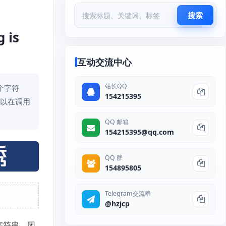
搜索
 is
互动交流中心
站长QQ
一个字符
154215395
可以在调用
QQ 邮箱
154215395@qq.com
QQ 群
154895805
Telegram交流群
@hzjcp
个字符串，因