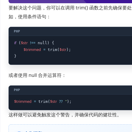
要解决这个问题，你可以在调用 trim() 函数之前先确保要处
如，使用条件语句：
if
$str
!==
 (
 null) {

$trimmed
=
$str
 trim(
);

或者使用 null 合并运算符：
$trimmed
=
$str
??
''
 trim(
这样做可以避免触发这个警告，并确保代码的健壮性。