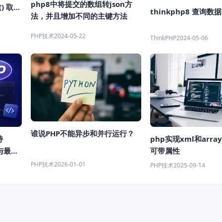
php8中将提交的数组转json方
() 取决
thinkphp8 查询
法，并且增加不同的主键方法
PHP技术
2024-05-22
ThinkPHP
2024-05-06
谁说PHP不能异步和并行运行？
php实现xml和arra
持
可带属性
4与最新
PHP技术
2026-01-01
PHP技术
2025-09-14