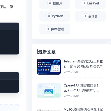
数据库
Laravel
实现。 例
Python
易语言
Java教程
最新文章
Telegram关键词监听工具推
荐：如何实时捕捉精准客户，
提高获客效率？
2026-07-05
OpenAI API兼容接口是什
么？一个API调用GPT、
Claude、Gemini、DeepSeek
2026-08-06
多模型
MySQL数据库怎么恢复？如