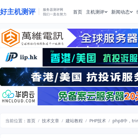
好主机测评
服务器测评网
首页
主机测评
新闻动态
我们一直在努力
当前位置：
首页
/
技术文章
/
建站教程
/
PHP技术
/
php8中，trim()