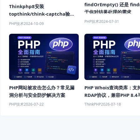
findOrEmpty() 还是 find
Thinkphp8安装
于你对结果处理的需求
topthink/think-captcha验证
码的和使用方法
PHP技术
2024-07-31
PHP技术
2024-10-09
PHP网站被攻击怎么办？常见漏
PHP Whois查询类库：支
洞分析与安全防护解决方案
RDAP协议，兼容PHP 8.
Whois服务器
PHP技术
2026-07-22
ThinkPHP
2026-07-18