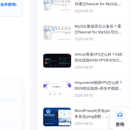
何通过Navicat for MySQL导
合作咨询
入SQL备份文件
2026-08-05
MySQL数据库怎么备份？通
过Navicat for MySQL导出
Mysql数据库为SQL格式备份
2026-08-05
文件
HHost香港VPS怎么样？CMI
优化线路KVM VPS年付$25
起，4GB内存优惠套餐
2026-08-03
Hoyoverse德国VPS怎么样？
9929优化线路+原生IP德国
KVM VPS推荐
2026-08-03
WordPress向所有ping站点服
务发送ping函数：
generic_ping
2026-08-03
咨询