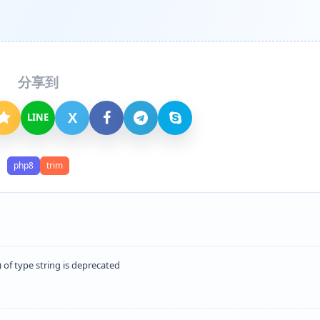
分享到
X
LINE
php8
trim
of type string is deprecated