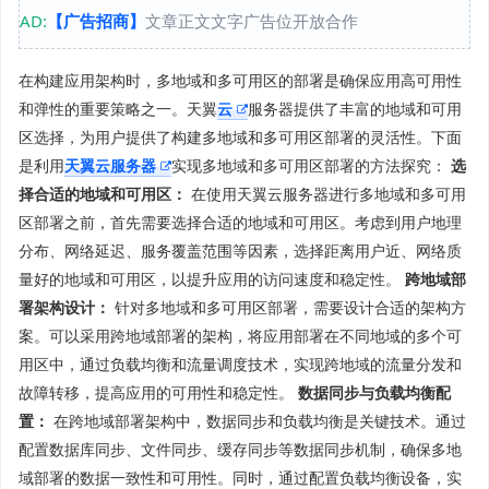
AD:
【广告招商】
文章正文文字广告位开放合作
在构建应用架构时，多地域和多可用区的部署是确保应用高可用性
和弹性的重要策略之一。天翼
云
服务器提供了丰富的地域和可用
区选择，为用户提供了构建多地域和多可用区部署的灵活性。下面
是利用
天翼云服务器
实现多地域和多可用区部署的方法探究：
选
择合适的地域和可用区：
在使用天翼云服务器进行多地域和多可用
区部署之前，首先需要选择合适的地域和可用区。考虑到用户地理
分布、网络延迟、服务覆盖范围等因素，选择距离用户近、网络质
量好的地域和可用区，以提升应用的访问速度和稳定性。
跨地域部
署架构设计：
针对多地域和多可用区部署，需要设计合适的架构方
案。可以采用跨地域部署的架构，将应用部署在不同地域的多个可
用区中，通过负载均衡和流量调度技术，实现跨地域的流量分发和
故障转移，提高应用的可用性和稳定性。
数据同步与负载均衡配
置：
在跨地域部署架构中，数据同步和负载均衡是关键技术。通过
配置数据库同步、文件同步、缓存同步等数据同步机制，确保多地
域部署的数据一致性和可用性。同时，通过配置负载均衡设备，实