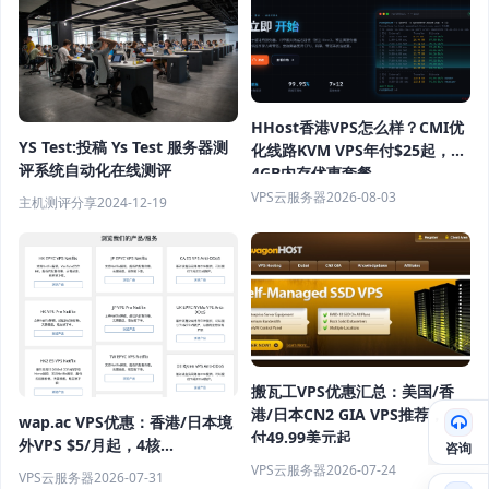
HHost香港VPS怎么样？CMI优
YS Test:投稿 Ys Test 服务器测
化线路KVM VPS年付$25起，
评系统自动化在线测评
4GB内存优惠套餐
VPS云服务器
2026-08-03
主机测评分享
2024-12-19
搬瓦工VPS优惠汇总：美国/香
港/日本CN2 GIA VPS推荐，年
wap.ac VPS优惠：香港/日本境
付49.99美元起
外VPS $5/月起，4核
咨询
8GB+NVMe+1Gbps端口
VPS云服务器
2026-07-24
VPS云服务器
2026-07-31