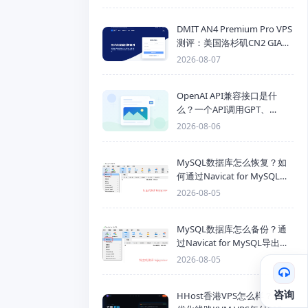
DMIT AN4 Premium Pro VPS
测评：美国洛杉矶CN2 GIA三
网优化线路性能测试
2026-08-07
OpenAI API兼容接口是什
么？一个API调用GPT、
Claude、Gemini、DeepSeek
2026-08-06
多模型
MySQL数据库怎么恢复？如
何通过Navicat for MySQL导
入SQL备份文件
2026-08-05
MySQL数据库怎么备份？通
过Navicat for MySQL导出
Mysql数据库为SQL格式备份
2026-08-05
文件
咨询
HHost香港VPS怎么样？CMI