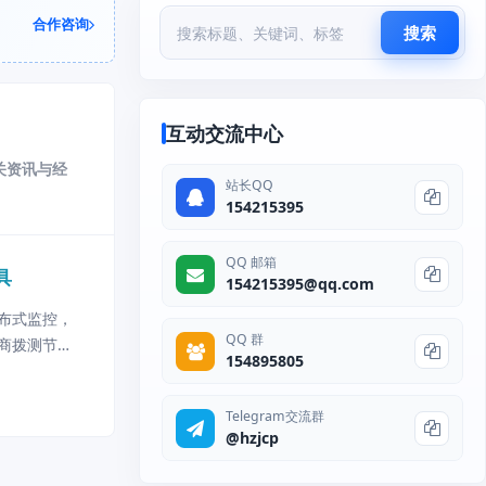
合作咨询
搜索
互动交流中心
关资讯与经
站长QQ
154215395
QQ 邮箱
具
154215395@qq.com
布式监控，
QQ 群
商拨测节
154895805
性能指标。
Telegram交流群
@hzjcp