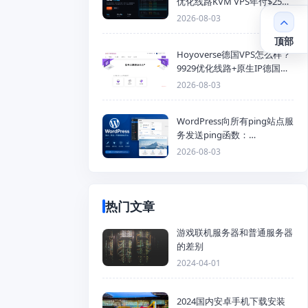
优化线路KVM VPS年付$25
起，4GB内存优惠套餐
2026-08-03
顶部
Hoyoverse德国VPS怎么样？
9929优化线路+原生IP德国
KVM VPS推荐
2026-08-03
WordPress向所有ping站点服
务发送ping函数：
generic_ping
2026-08-03
热门文章
游戏联机服务器和普通服务器
的差别
2024-04-01
2024国内安卓手机下载安装