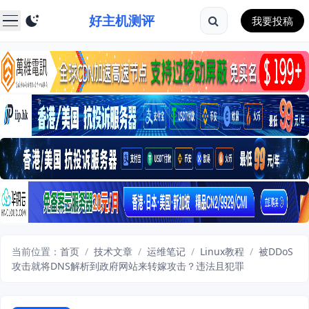
好主机测评
我要投稿
当前位置：
首页
/
技术文章
/
运维笔记
/
Linux教程
/
被DDoS
攻击就将DNS解析到政府网站来转嫁攻击？违法且犯罪