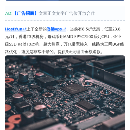
AD:
【广告招商】
文章正文文字广告位开放合作
HostYun
上了全新的
香港vps
，当前有8.5折优惠，低至23.8
元/月，香港T3级机房，母鸡采用AMD EPYC7500系列CPU，企业
级SSD Raid10架构、超大带宽，万兆带宽接入，线路为三网BGP线
路优化，速度是非常不错的。提供3天无理由全额退款。