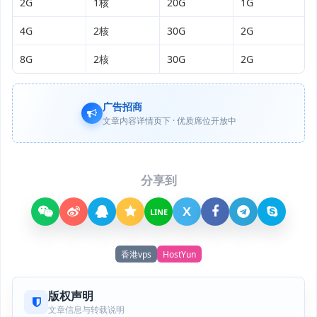
2G
1核
20G
1G
4G
2核
30G
2G
8G
2核
30G
2G
广告招商
文章内容详情页下 · 优质席位开放中
分享到
X
LINE
香港vps
HostYun
版权声明
文章信息与转载说明