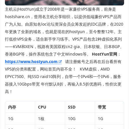
主机云(HostYun)成立于2008年是一家廉价VPS服务商，前身是
hostshare.cn，曾用名主机分享组织，以提供低端廉价VPS产品而
广为人知。由原知名loc论坛资深会员众筹发起的IDC品牌，在2020
年更换了全新的域名，也就是现在的hostyun，至今整整12年。主
打低价VPS业务，适合新手学习练手。VPS产品包含2种虚拟化系列
——KVM和XEN，线路有美国双程cn2 gia、日本软银、日本BGP、
香港BGP等，操作系统包含了中文Windows等。
HostYun官网
：
https://www.hostyun.com
请注册账号之后再在后台看所有
VPS的分类和配置，网站首页内容不全！ KVM虚拟，AMD
EPYC7500、纯SSD raid10阵列，自带一个IPv4和一个IPv6，服务
器接入10Gbps带宽 年付默认8折，再输入8.5折优惠码，性价比更
高！
内存
CPU
SSD
带宽
1G
1核
10G
1G