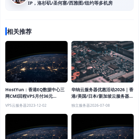
IP，洛杉矶/圣何塞/西雅图/纽约等多机房
相关推荐
HostYun：香港EQ数据中心三
华纳云服务器优惠活动2026｜香
网CMI回程VPS月付36元
港/美国/日本/新加坡云服务器低
起,2~10Gbps带宽
价租用，CN2优化线路低延迟
VPS云服务器
2023-12-02
独立服务器
2026-07-08