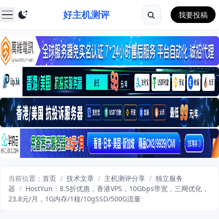
好主机测评
我要投稿
当前位置：
首页
/
技术文章
/
主机测评分享
/
独立服务
器
/
HostYun：8.5折优惠，香港VPS，10Gbps带宽，三网优化，
23.8元/月，1G内存/1核/10gSSD/500G流量