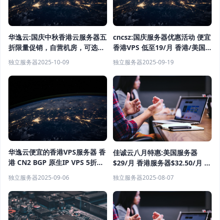
华逸云:国庆中秋香港云服务器五
cncsz:国庆服务器优惠活动 便宜
折限量促销，自营机房，可选
香港VPS 低至19/月 香港/美国
CN2GIA/BGP/高防等线路，月
站群服务器首月半价 物理机
独立服务器
2025-10-09
独立服务器
2025-09-19
付12元起
399/月起
华逸云便宜的香港VPS服务器 香
佳诚云八月特惠:美国服务器
港 CN2 BGP 原生IP VPS 5折续
$29/月 香港服务器$32.50/月 独
费同价 便宜稳定的香港服务器商
服/VPS云服务器低至6折！
独立服务器
2025-09-06
独立服务器
2025-08-07