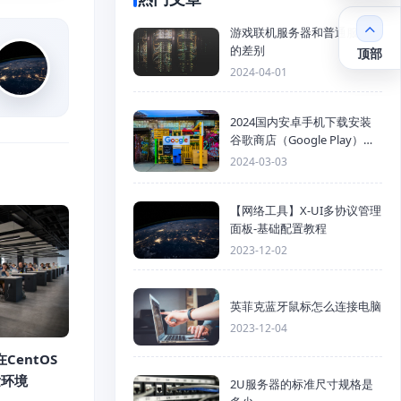
游戏联机服务器和普通服务器
的差别
顶部
2024-04-01
2024国内安卓手机下载安装
谷歌商店（Google Play）详
细步骤
2024-03-03
【网络工具】X-UI多协议管理
面板-基础配置教程
2023-12-02
英菲克蓝牙鼠标怎么连接电脑
2023-12-04
在CentOS
发环境
2U服务器的标准尺寸规格是