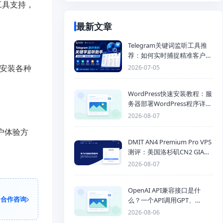
和工具支持，
最新文章
Telegram关键词监听工具推
荐：如何实时捕捉精准客户，
提高获客效率？
和安装各种
2026-07-05
WordPress快速安装教程：服
务器部署WordPress程序详细
步骤
2026-08-07
用户体验方
DMIT AN4 Premium Pro VPS
测评：美国洛杉矶CN2 GIA三
网优化线路性能测试
2026-08-07
OpenAI API兼容接口是什
合作咨询
么？一个API调用GPT、
Claude、Gemini、DeepSeek
2026-08-06
多模型