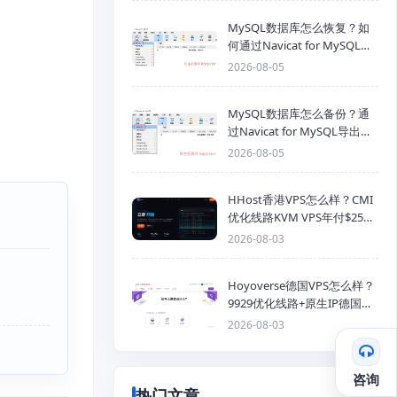
MySQL数据库怎么恢复？如
何通过Navicat for MySQL导
入SQL备份文件
2026-08-05
MySQL数据库怎么备份？通
过Navicat for MySQL导出
Mysql数据库为SQL格式备份
2026-08-05
文件
HHost香港VPS怎么样？CMI
优化线路KVM VPS年付$25
起，4GB内存优惠套餐
2026-08-03
Hoyoverse德国VPS怎么样？
9929优化线路+原生IP德国
KVM VPS推荐
2026-08-03
咨询
热门文章