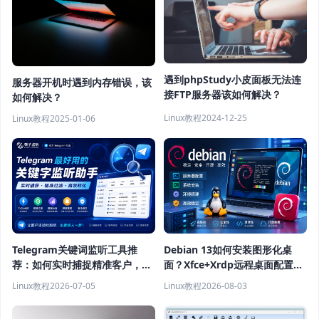
遇到phpStudy小皮面板无法连
服务器开机时遇到内存错误，该
接FTP服务器该如何解决？
如何解决？
Linux教程
2024-12-25
Linux教程
2025-01-06
Telegram关键词监听工具推
Debian 13如何安装图形化桌
荐：如何实时捕捉精准客户，提
面？Xfce+Xrdp远程桌面配置教
高获客效率？
程
Linux教程
2026-07-05
Linux教程
2026-08-03