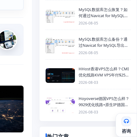
MySQL数据库怎么恢复？如
何通过Navicat for MySQL导
入SQL备份文件
2026-08-05
MySQL数据库怎么备份？通
过Navicat for MySQL导出
Mysql数据库为SQL格式备份
2026-08-05
文件
HHost香港VPS怎么样？CMI
优化线路KVM VPS年付$25
起，4GB内存优惠套餐
2026-08-03
Hoyoverse德国VPS怎么样？
9929优化线路+原生IP德国
KVM VPS推荐
2026-08-03
咨询
热门文章