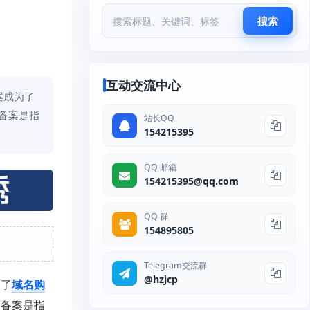
搜索
互动交流中心
案成为了
备案是指
站长QQ
154215395
QQ 邮箱
154215395@qq.com
QQ 群
154895805
Telegram交流群
@hzjcp
为了
域名购
。备案是指