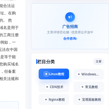
能合法运
网址。在购
的。 然
广告招商
域名是用于
文章详情页右侧 · 优质席位开放中
的工商注册
合作咨询
。例如，一
无法在中国
不是等于能
栏目分类
文章
您购买域名
的，但备案
Linux教程
Windows教程
相关法规和
CDN技术
常见教程
Nginx教程
宝塔面板教程