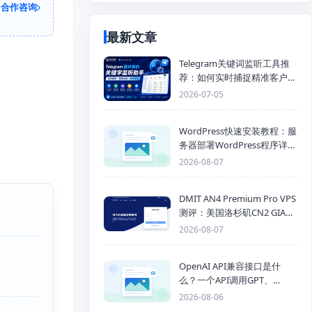
合作咨询
最新文章
Telegram关键词监听工具推
荐：如何实时捕捉精准客户，
提高获客效率？
2026-07-05
WordPress快速安装教程：服
务器部署WordPress程序详细
步骤
2026-08-07
DMIT AN4 Premium Pro VPS
测评：美国洛杉矶CN2 GIA三
网优化线路性能测试
2026-08-07
OpenAI API兼容接口是什
么？一个API调用GPT、
Claude、Gemini、DeepSeek
2026-08-06
多模型