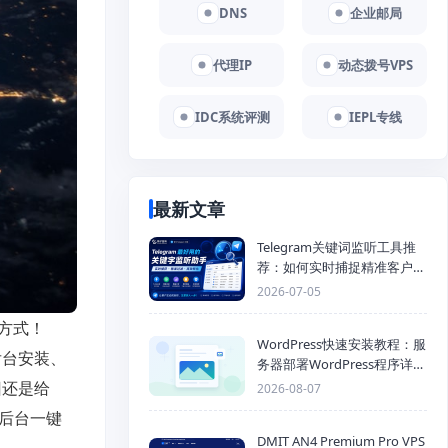
DNS
企业邮局
代理IP
动态拨号VPS
IDC系统评测
IEPL专线
最新文章
Telegram关键词监听工具推
荐：如何实时捕捉精准客户，
提高获客效率？
2026-07-05
款方式！
WordPress快速安装教程：服
后台安装、
务器部署WordPress程序详细
步骤
旧还是给
2026-08-07
在后台一键
DMIT AN4 Premium Pro VPS