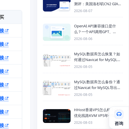
测评：美国洛杉矶CN2 GIA三
网优化线路性能测试
2026-08-07
买
OpenAI API兼容接口是什
接
么？一个API调用GPT、
Claude、Gemini、DeepSeek
2026-08-06
多模型
接
MySQL数据库怎么恢复？如
接
何通过Navicat for MySQL导
入SQL备份文件
2026-08-05
接
MySQL数据库怎么备份？通
接
过Navicat for MySQL导出
Mysql数据库为SQL格式备份
2026-08-05
接
文件
HHost香港VPS怎么样？CMI
接
优化线路KVM VPS年付$25
起，4GB内存优惠套餐
2026-08-03
咨询
接