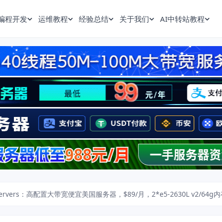
编程开发
运维教程
经验总结
关于我们
AI中转站教程
servers：高配置大带宽便宜美国服务器，$89/月，2*e5-2630L v2/64g内存