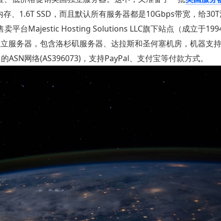
、1.6T SSD，而且默认所有服务器都是10Gbps带宽，给30T流
Majestic Hosting Solutions LLC旗下站点（成立于1
作美国独立服务器，包含洛杉矶服务器、达拉斯和圣何塞机房，机器支持安
SN网络(AS396073)，支持PayPal、支付宝等付款方式。