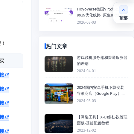
Hoyoverse德国VPS怎么样？
9929优化线路+原生IP德国
顶部
KVM VPS推荐
2026-08-03
理！
热门文章
游戏联机服务器和普通服务器
买
的差别
2024-04-01
接
2024国内安卓手机下载安装
接
谷歌商店（Google Play）详
细步骤
2024-03-03
接
接
【网络工具】X-UI多协议管理
面板-基础配置教程
接
2023-12-02