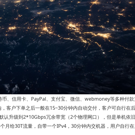
币、信用卡、PayPal、支付宝、微信、webmoney等多种付
机柜内，客户下单之后一般在15~30分钟内自动交付，客户可自行在
认升级到2*10Gbps冗余带宽（2个物理网口），但是单机依
每个月给30T流量，自带一个IPv4，30分钟内交机器，用户自行