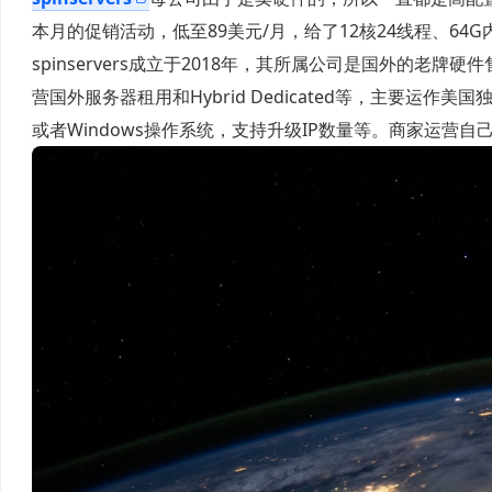
本月的促销活动，低至89美元/月，给了12核24线程、64G内存
spinservers成立于2018年，其所属公司是国外的老牌硬件售卖平台
营国外服务器租用和Hybrid Dedicated等，主要运
或者Windows操作系统，支持升级IP数量等。商家运营自己的A