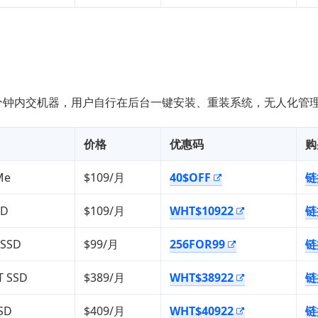
，30分钟内交机器，用户自行在后台一键安装、重装系统，无人化管
价格
优惠码
购
Me
$109/月
40$OFF
链
SD
$109/月
WHT$10922
链
 SSD
$99/月
256FOR99
链
T SSD
$389/月
WHT$38922
链
SD
$409/月
WHT$40922
链