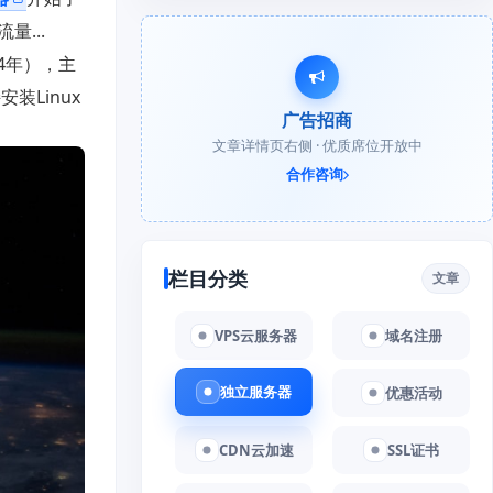
量...
994年），主
装Linux
广告招商
文章详情页右侧 · 优质席位开放中
合作咨询
栏目分类
文章
VPS云服务器
域名注册
独立服务器
优惠活动
CDN云加速
SSL证书