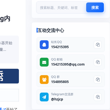
搜索
4g内
互动交流中心
站长QQ
务器开始
154215395
...
QQ 邮箱
154215395@qq.com
QQ 群
154895805
Telegram交流群
@hzjcp
器
开始了