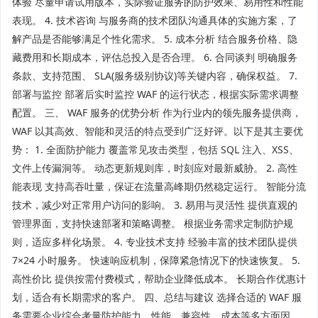
体验 尽量申请试用版本，实际验证服务的防护效果、易用性和性能
表现。 4. 技术咨询 与服务商的技术团队沟通具体的实施方案，了
解产品是否能够满足个性化需求。 5. 成本分析 结合服务价格、隐
藏费用和长期成本，评估总投入是否合理。 6. 合同谈判 明确服务
条款、支持范围、 SLA(服务级别协议)等关键内容，确保权益。 7.
部署与监控 部署后实时监控 WAF 的运行状态，根据实际需求调整
配置。 三、 WAF 服务的优势分析 作为行业内的领先服务提供商，
WAF 以其高效、智能和灵活的特点受到广泛好评。以下是其主要优
势： 1. 全面防护能力 覆盖常见攻击类型，包括 SQL 注入、XSS、
文件上传漏洞等。 动态更新规则库，时刻应对最新威胁。 2. 高性
能表现 支持高吞吐量，保证在流量高峰期仍然稳定运行。 智能分流
技术，减少对正常用户访问的影响。 3. 易用与灵活性 提供直观的
管理界面，支持快速部署和策略调整。 根据业务需求定制防护规
则，适应多样化场景。 4. 专业技术支持 经验丰富的技术团队提供
7×24 小时服务。 快速响应机制，保障紧急情况下的快速恢复。 5.
高性价比 提供按需付费模式，帮助企业降低成本。 长期合作优惠计
划，适合有长期需求的客户。 四、总结与建议 选择合适的 WAF 服
务需要企业综合考量防护能力、性能、兼容性、成本等多方面因