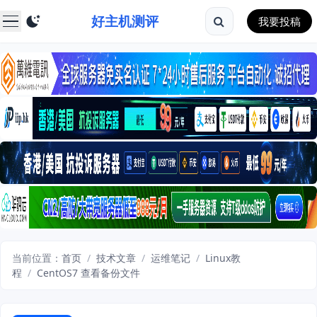
好主机测评
我要投稿
当前位置：
首页
/
技术文章
/
运维笔记
/
Linux教
程
/
CentOS7 查看备份文件