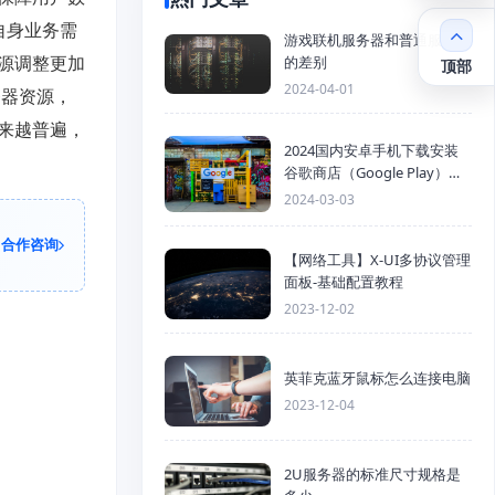
自身业务需
游戏联机服务器和普通服务器
源调整更加
的差别
顶部
2024-04-01
务器资源，
来越普遍，
2024国内安卓手机下载安装
谷歌商店（Google Play）详
细步骤
2024-03-03
合作咨询
【网络工具】X-UI多协议管理
面板-基础配置教程
2023-12-02
英菲克蓝牙鼠标怎么连接电脑
2023-12-04
2U服务器的标准尺寸规格是