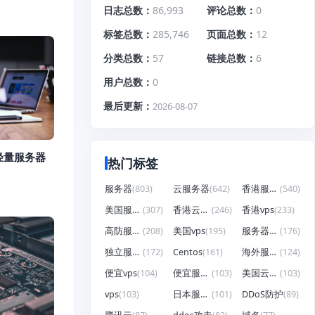
日志总数
86,993
评论总数
0
标签总数
285,746
页面总数
12
分类总数
57
链接总数
6
用户总数
0
最后更新
2026-08-07
轻量服务器
热门标签
服务器
(803)
云服务器
(642)
香港服务器
(540)
美国服务器
(307)
香港云服务器
(246)
香港vps
(233)
高防服务器
(208)
美国vps
(195)
服务器租用
(176)
独立服务器
(172)
Centos
(161)
海外服务器
(124)
便宜vps
(104)
便宜服务器
(103)
美国云服务器
(103)
vps
(103)
日本服务器
(101)
DDoS防护
(89)