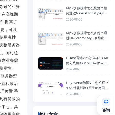
导致的业务
MySQL数据库怎么恢复？如
何通过Navicat for MySQL导
，在高峰期
入SQL备份文件
2026-08-05
. 提高扩
重要，可以
MySQL数据库怎么备份？通
在使用弹性
过Navicat for MySQL导出
Mysql数据库为SQL格式备份
调整服务器
2026-08-05
文件
性。同时还
HHost香港VPS怎么样？CMI
考虑业务需
优化线路KVM VPS年付$25
稳定性。
起，4GB内存优惠套餐
2026-08-03
整服务器资
Hoyoverse德国VPS怎么样？
位置和政治
9929优化线路+原生IP德国
理位置 香
KVM VPS推荐
2026-08-03
具有优越的
业中心，具
咨询
保障用户数
热门文章