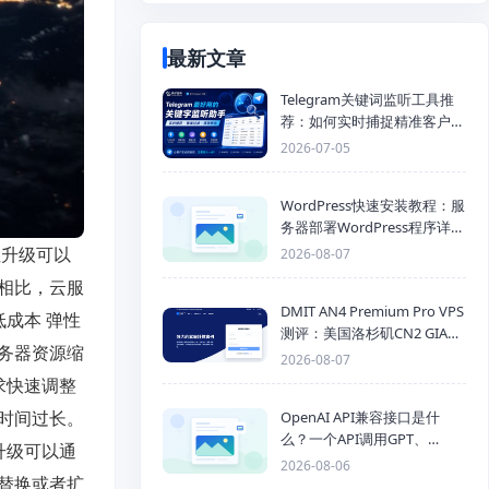
最新文章
Telegram关键词监听工具推
荐：如何实时捕捉精准客户，
提高获客效率？
2026-07-05
WordPress快速安装教程：服
务器部署WordPress程序详细
步骤
性升级可以
2026-08-07
相比，云服
DMIT AN4 Premium Pro VPS
成本 弹性
测评：美国洛杉矶CN2 GIA三
务器资源缩
网优化线路性能测试
2026-08-07
求快速调整
时间过长。
OpenAI API兼容接口是什
么？一个API调用GPT、
升级可以通
Claude、Gemini、DeepSeek
2026-08-06
替换或者扩
多模型