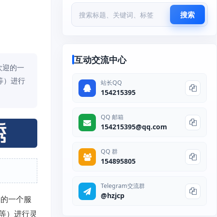
搜索
互动交流中心
欢迎的一
等）进行
站长QQ
154215395
QQ 邮箱
154215395@qq.com
QQ 群
154895805
Telegram交流群
@hzjcp
迎的一个服
等）进行灵