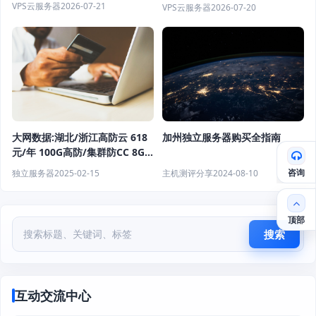
独立服务器$29.9/月起，香港/
VPS云服务器
2026-07-21
VPS云服务器
2026-07-20
日本/美国机房
加州独立服务器购买全指南
大网数据:湖北/浙江高防云 618
元/年 100G高防/集群防CC 8G
内存/8核(AMD EPYC)/20M带
咨询
主机测评分享
2024-08-10
独立服务器
2025-02-15
宽/100g硬盘
顶部
搜索
互动交流中心