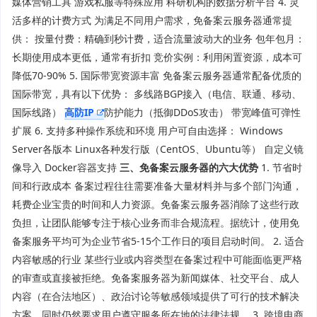
媒体营销工具 游戏私服等特殊应用 科研机构的数据分析平台 4. 灵
活多样的计费方式 为满足不同用户需求，免备案云服务器通常提
供： 按量付费：精确到秒计费，适合流量波动大的业务 包年包月：
长期使用成本更低，通常有折扣 竞价实例：利用闲置资源，成本可
降低70-90% 5. 国际带宽资源丰富 免备案云服务器通常配备优质的
国际带宽，具有以下优势： 多线路BGP接入（电信、联通、移动、
国际线路）
高防IP
防护能力（抵御DDoS攻击） 带宽峰值可弹性
扩展 6. 支持多种操作系统和环境 用户可自由选择： Windows
Server各版本 Linux各种发行版（CentOS、Ubuntu等） 自定义镜
像导入 Docker容器支持
三、免备案云服务器的六大优势
1. 节省时
间和行政成本 备案过程往往需要准备大量材料并与多个部门沟通，
耗费企业宝贵的时间和人力资源。免备案云服务器消除了这些行政
负担，让团队能够专注于核心业务而非合规流程。据统计，使用免
备案服务平均可为企业节省5-15个工作日的项目启动时间。 2. 适合
内容敏感的行业 某些行业或内容类型在备案过程中可能面临更严格
的审查或直接被拒绝。免备案服务器为新闻媒体、社交平台、成人
内容（在合法地区）、政治讨论等敏感领域提供了可行的技术解决
方案，同时仍然要求用户遵守服务所在地的法律法规。 3. 跨境电商