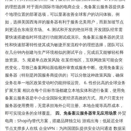
的理想选择 对于面向国际市场的电商企业，免备案云服务器提供多
个地理位置的部署选项，可以显著改善全球客户的访问体验。例
如，选择美国西海岸的服务器有利于服务北美用户，而新加坡节点
则更适合东南亚市场。 4. 测试和开发的绝佳环境 开发团队经常需
要快速搭建临时环境进行功能测试或演示。免备案云服务器的灵活
性和快速部署特性使其成为敏捷开发流程中的理想选择，团队可以
在几分钟内创建与生产环境相似的测试平台，完成后又能够轻松释
放资源。 5. 规避单点政策风险 在某些地区，互联网政策可能会突
然变化，导致已备案网站面临额外审查或服务中断。使用免备案云
服务器（特别是跨国服务商提供的）可以分散这种政策风险，确保
业务在单一地区政策变动时仍能持续运营。 6. 性价比高的全球业务
扩展方案 相比在每个目标市场都建立本地实体和进行备案，使用免
备案云服务器是中小企业国际化更经济高效的方式。用户只需支付
服务器使用费用，无需承担海外公司注册、本地合规等高昂成本，
即可实现业务的全球覆盖。
四、免备案云服务器常见应用场景
外贸
电商：Shopify替代方案，搭建品牌独立站 游戏出海：低延迟全球
节点支撑多人在线 企业VPN：为跨国团队提供安全访问通道 数据采