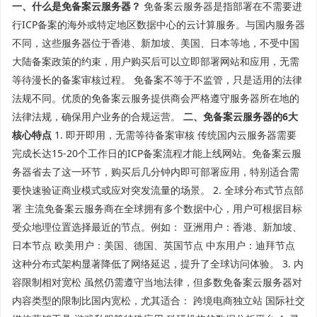
一、什么是免备案云服务器？
免备案云服务器是指部署在不需要进
行ICP备案的海外或特定地区数据中心的云计算服务。与国内服务器
不同，这些服务器位于香港、新加坡、美国、日本等地，不受中国
大陆备案政策的约束，用户购买后可以立即部署网站和应用，无需
等待漫长的备案审核过程。 免备案不等于不监管，只是适用的法律
法规不同。优质的免备案云服务提供商会严格遵守服务器所在地的
法律法规，确保用户业务的合规运营。
二、免备案云服务器的6大
核心特点
1. 即开即用，无需等待备案审核 传统国内云服务器需要
完成长达15-20个工作日的ICP备案流程才能上线网站。免备案云服
务器省去了这一环节，购买后几分钟内即可部署应用，特别适合需
要快速验证商业模式或应对突发流量的场景。 2. 全球分布式节点部
署 主流免备案云服务商在全球拥有多个数据中心，用户可根据目标
受众地理位置选择最近的节点。例如： 亚洲用户：香港、新加坡、
日本节点 欧美用户：美国、德国、英国节点 中东用户：迪拜节点
这种分布式架构显著降低了网络延迟，提升了全球访问体验。 3. 内
容限制相对宽松 虽然仍需遵守当地法律，但多数免备案云服务器对
内容类型的限制比国内宽松，尤其适合： 跨境电商独立站 国际社交