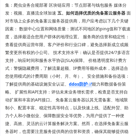
集：爬虫业务合规部署 区块链应用：节点部署与钱包服务 媒体分
发：视频、直播流全球加速
五、如何选择优质的免备案云服务器
面
对市场上众多的免备案云服务器提供商，用户应考虑以下几个关键
因素： 数据中心位置和网络质量：测试不同地区的ping值和下载速
度，选择最适合您用户群体的地理位置。 服务商的信誉和稳定性：
查看提供商运营年限、客户评价和行业口碑，避免选择新成立或频
繁变更所有权的小公司。 技术支持水平：确认是否提供24/7多语言
支持，响应时间和服务水平协议(SLA)保障。 价格透明度和计费方
式：警惕隐藏费用，了解流量超额、IP费用等额外成本，选择适合
您使用模式的计费周期（小时、月、年）。 安全措施和备份选项：
了解提供商的基础设施安全认证、
ddos防护
能力和数据备份策
略。 扩展性和API支持：评估未来业务增长需求，检查是否支持自
动扩展和丰富的API接口。 免备案云服务器以其无需备案、地域限
制小、配置丰富、稳定性高等特点，以及快速上线、适配外贸、助
力个人和小微创业、保障数据安全等优势，为用户提供了一种便
捷、高效、灵活的云计算服务解决方案。然而，在选择免备案云服
务器时，也需要注意服务提供商的信誉和资质，确保其能够提供稳