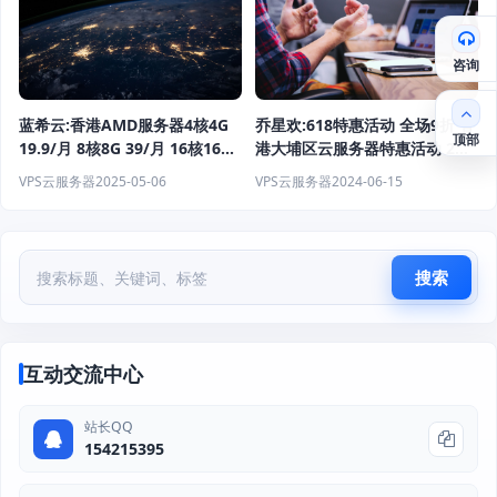
咨询
蓝希云:香港AMD服务器4核4G
乔星欢:618特惠活动 全场9折 香
顶部
19.9/月 8核8G 39/月 16核16G
港大埔区云服务器特惠活动 2核
79/月 续费同价
1G&10Mbps 14.4元/月
VPS云服务器
2025-05-06
VPS云服务器
2024-06-15
搜索
互动交流中心
站长QQ
154215395