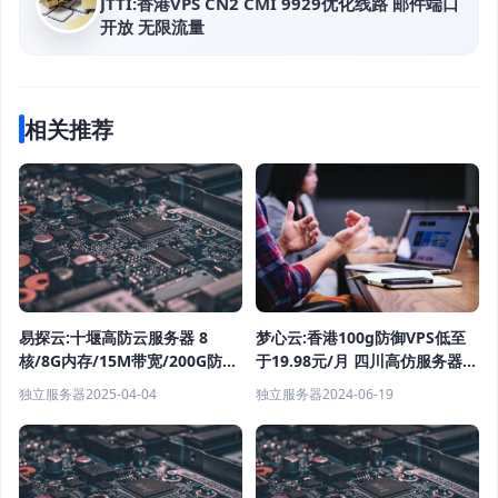
JTTI:香港VPS CN2 CMI 9929优化线路 邮件端口
开放 无限流量
相关推荐
易探云:十堰高防云服务器 8
梦心云:香港100g防御VPS低至
核/8G内存/15M带宽/200G防御
于19.98元/月 四川高仿服务器低
118元/月起
至88元/月
独立服务器
2025-04-04
独立服务器
2024-06-19