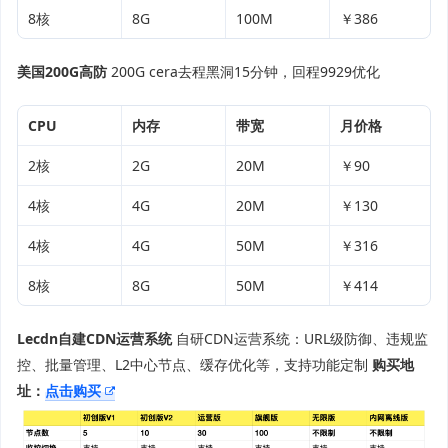
8核
8G
100M
￥386
美国200G高防
200G cera去程黑洞15分钟，回程9929优化
CPU
内存
带宽
月价格
2核
2G
20M
￥90
4核
4G
20M
￥130
4核
4G
50M
￥316
8核
8G
50M
￥414
Lecdn自建CDN运营系统
自研CDN运营系统：URL级防御、违规监
控、批量管理、L2中心节点、缓存优化等，支持功能定制
购买地
址：
点击购买