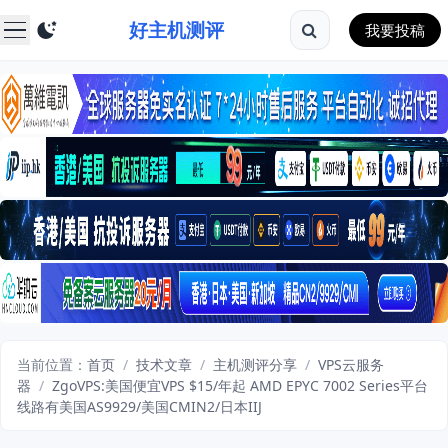
好主机测评
我要投稿
当前位置：
首页
/
技术文章
/
主机测评分享
/
VPS云服务
器
/
ZgoVPS:美国便宜VPS $15/年起 AMD EPYC 7002 Series平台
线路有美国AS9929/美国CMIN2/日本IIJ