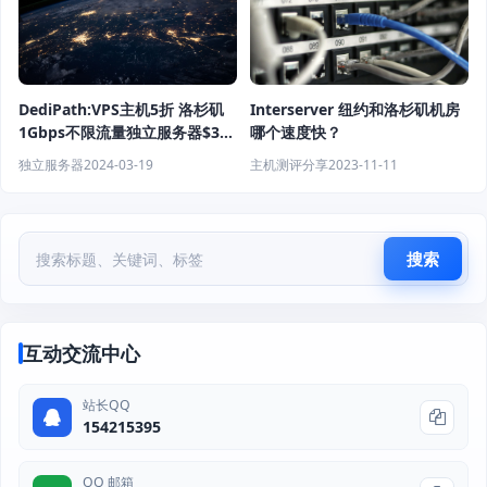
DediPath:VPS主机5折 洛杉矶
Interserver 纽约和洛杉矶机房
1Gbps不限流量独立服务器$39/
哪个速度快？
月起
独立服务器
2024-03-19
主机测评分享
2023-11-11
搜索
互动交流中心
站长QQ
154215395
QQ 邮箱