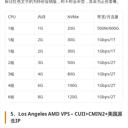
标注红色文字的为特价促销版，时不时会补货，其余为正价套餐。
CPU
内存
NVMe
带宽/月流量
1核
1G
20G
500M/600G
1核
2G
30G
1Gbps/1T
1核
2G
30G
1Gbps/1T
2核
3G
50G
1Gbps/2T
3核
4G
80G
1Gbps/2T
4核
6G
100G
1Gbps/2T
6核
8G
120G
1Gbps/2T
5、Los Angeles AMD VPS – CUII+CMIN2+美国原
生IP