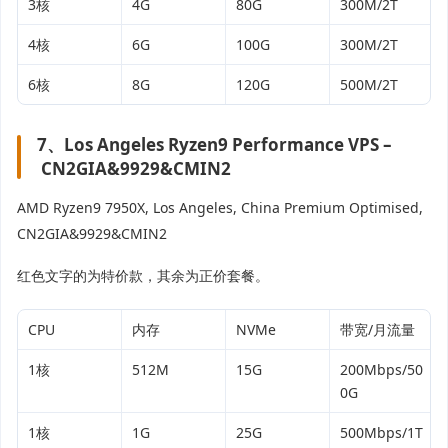
3核
4G
80G
300M/2T
4核
6G
100G
300M/2T
6核
8G
120G
500M/2T
7、Los Angeles Ryzen9 Performance VPS –
CN2GIA&9929&CMIN2
AMD Ryzen9 7950X, Los Angeles, China Premium Optimised,
CN2GIA&9929&CMIN2
红色文字的为特价款，其余为正价套餐。
CPU
内存
NVMe
带宽/月流量
1核
512M
15G
200Mbps/50
0G
1核
1G
25G
500Mbps/1T