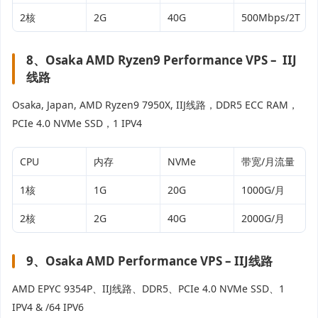
2核
2G
40G
500Mbps/2T
8、Osaka AMD Ryzen9 Performance VPS – IIJ
线路
Osaka, Japan, AMD Ryzen9 7950X, IIJ线路，DDR5 ECC RAM，
PCIe 4.0 NVMe SSD，1 IPV4
CPU
内存
NVMe
带宽/月流量
1核
1G
20G
1000G/月
2核
2G
40G
2000G/月
9、Osaka AMD Performance VPS – IIJ线路
AMD EPYC 9354P、IIJ线路、DDR5、PCIe 4.0 NVMe SSD、1
IPV4 & /64 IPV6