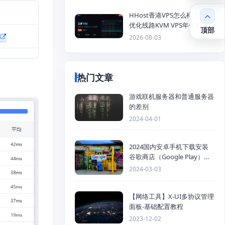
HHost香港VPS怎么样？CMI
优化线路KVM VPS年付$25
顶部
起，4GB内存优惠套餐
2026-08-03
热门文章
游戏联机服务器和普通服务器
的差别
2024-04-01
2024国内安卓手机下载安装
谷歌商店（Google Play）详
细步骤
2024-03-03
【网络工具】X-UI多协议管理
面板-基础配置教程
2023-12-02