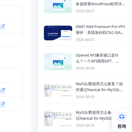
务器部署WordPress程序详细
步骤
2026-08-07
DMIT AN4 Premium Pro VPS
测评：美国洛杉矶CN2 GIA三
网优化线路性能测试
2026-08-07
OpenAI API兼容接口是什
么？一个API调用GPT、
Claude、Gemini、DeepSeek
2026-08-06
多模型
址
MySQL数据库怎么恢复？如
买
何通过Navicat for MySQL导
入SQL备份文件
2026-08-05
买
MySQL数据库怎么备份？通
过Navicat for MySQL导出
Mysql数据库为SQL格式备份
2026-08-05
咨询
文件