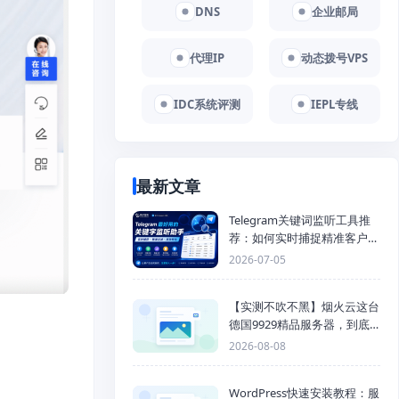
DNS
企业邮局
代理IP
动态拨号VPS
IDC系统评测
IEPL专线
最新文章
Telegram关键词监听工具推
荐：如何实时捕捉精准客户，
提高获客效率？
2026-07-05
【实测不吹不黑】烟火云这台
德国9929精品服务器，到底
能不能打？
2026-08-08
WordPress快速安装教程：服