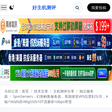
好主机测评
我要投稿
当前位置：
首页
/
技术文章
/
主机测评分享
/
独立服务
器
/
SpinServers：幻兽帕鲁服务器，美国便宜VPS仅需$25/月，4
核/16G内存/40gSSD/10T流量@1Gbps带宽