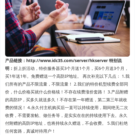
产品链接：
http://www.idc35.com/server/hkserver
特别说
明：
折上折活动，特价服务器买3个月送1个月，买6个月送3个月，
买1年送1年。免费赠送一个高防IP地址。
再次补充
以下几点
：
1.我
们
所有的产品
不限流量，不限流量！
2.我们的
特价机型
续费
全部
同
价，什么价格买就什么价格续！不存在续费涨价套路！
3.
产品附赠
的高防IP，买多久就送多久！不存在第一年赠送，第二第三年就收
费的情况！
4.永久付主机购买后一直可以持续使用，期间绝无二次
收费，不需要发帖、做任务等，是实实在在的持续使用下去。永久
付附赠的高防IP地址，也将持续永久赠送，不会收费。
5
.我们杜绝
任何套路，真诚对待用户！