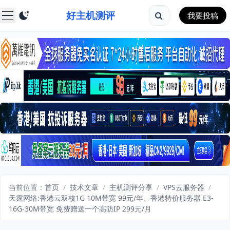
好主机测评
我要投稿
当前位置：
首页
/
技术文章
/
主机测评分享
/
VPS云服务器
/
天霆网络:香港云双核1G 10M带宽 99元/年、香港特价服务器 E3-
16G-30M带宽 免费赠送一个高防IP 299元/月