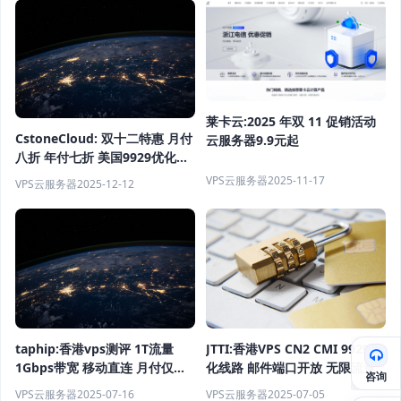
莱卡云:2025 年双 11 促销活动
CstoneCloud: 双十二特惠 月付
云服务器9.9元起
八折 年付七折 美国9929优化住
宅双ISP 香港CN2 VPS 解锁
VPS云服务器
2025-11-17
VPS云服务器
2025-12-12
tiktok ChatGPT等
taphip:香港vps测评 1T流量
JTTI:香港VPS CN2 CMI 9929优
1Gbps带宽 移动直连 月付仅需
化线路 邮件端口开放 无限流量
咨询
￥10.88
VPS云服务器
2025-07-16
VPS云服务器
2025-07-05