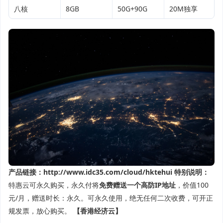
八核
8GB
50G+90G
20M独享
产品链接：
http://www.idc35.com/cloud/hktehui
特别说明：
特惠云可永久购买，永久付将
免费赠送一个高防IP地址
，价值100
元/月，赠送时长：永久。可永久使用，绝无任何二次收费，可开正
规发票，放心购买。
【香港经济云】