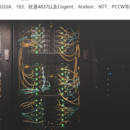
163、联通4837以及Cogent、Arelion、NTT、PCCW