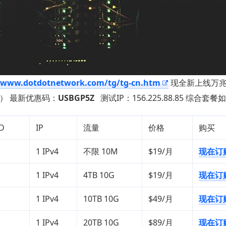
www.dotdotnetwork.com/tg/tg-cn.htm
现全新上线万
7） 最新优惠码：
USBGP5Z
测试IP：156.225.88.85 综合套餐
D
IP
流量
价格
购买
1 IPv4
不限 10M
$19/月
现在订
1 IPv4
4TB 10G
$19/月
现在订
1 IPv4
10TB 10G
$49/月
现在订
1 IPv4
20TB 10G
$89/月
现在订