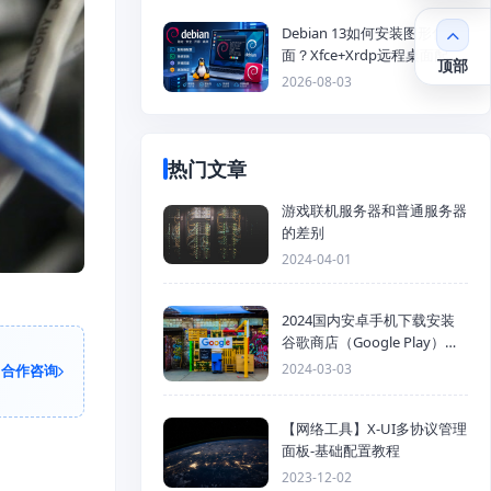
Debian 13如何安装图形化桌
面？Xfce+Xrdp远程桌面配置
顶部
教程
2026-08-03
热门文章
游戏联机服务器和普通服务器
的差别
2024-04-01
2024国内安卓手机下载安装
谷歌商店（Google Play）详
细步骤
2024-03-03
合作咨询
【网络工具】X-UI多协议管理
面板-基础配置教程
2023-12-02