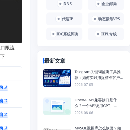
DNS
企业邮局
代理IP
动态拨号VPS
IDC系统评测
IEPL专线
兆口限流
如下：
最新文章
Telegram关键词监听工具推
荐：如何实时捕捉精准客户，
提高获客效率？
2026-07-05
购
OpenAI API兼容接口是什
购
么？一个API调用GPT、
Claude、Gemini、DeepSeek
2026-08-06
购
多模型
购
MySQL数据库怎么恢复？如