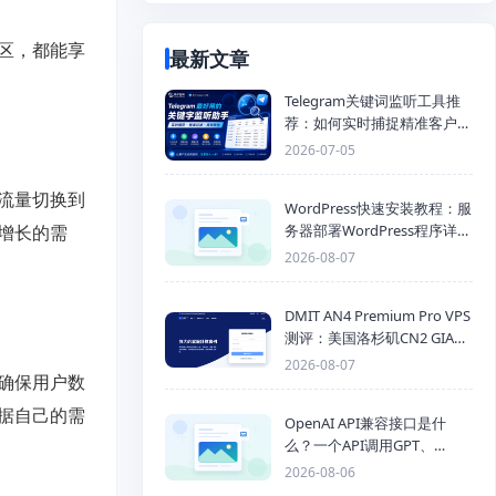
区，都能享
最新文章
Telegram关键词监听工具推
荐：如何实时捕捉精准客户，
提高获客效率？
2026-07-05
流量切换到
WordPress快速安装教程：服
增长的需
务器部署WordPress程序详细
步骤
2026-08-07
DMIT AN4 Premium Pro VPS
测评：美国洛杉矶CN2 GIA三
网优化线路性能测试
2026-08-07
确保用户数
据自己的需
OpenAI API兼容接口是什
么？一个API调用GPT、
Claude、Gemini、DeepSeek
2026-08-06
多模型