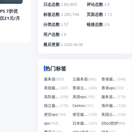
日志总数
86,993
评论总数
0
PS 7折优
标签总数
285,746
页面总数
12
仅21元/月
分类总数
57
链接总数
6
用户总数
0
最后更新
2026-08-08
热门标签
服务器
(803)
云服务器
(642)
香港服务器
(540)
美国服务器
(307)
香港云服务器
(246)
香港vps
(233)
高防服务器
(208)
美国vps
(195)
服务器租用
(176)
独立服务器
(172)
Centos
(161)
海外服务器
(124)
便宜vps
(104)
便宜服务器
(103)
美国云服务器
(103)
vps
(103)
日本服务器
(101)
DDoS防护
(89)