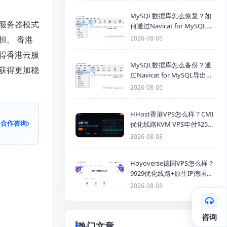
MySQL数据库怎么恢复？如
服务器模式
何通过Navicat for MySQL导
入SQL备份文件
担。 香港
2026-08-05
得香港云服
MySQL数据库怎么备份？通
获得更加稳
过Navicat for MySQL导出
Mysql数据库为SQL格式备份
2026-08-05
文件
HHost香港VPS怎么样？CMI
合作咨询
优化线路KVM VPS年付$25
起，4GB内存优惠套餐
2026-08-03
Hoyoverse德国VPS怎么样？
9929优化线路+原生IP德国
KVM VPS推荐
2026-08-03
咨询
热门文章