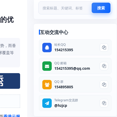
搜索
站的优
互动交流中心
站长QQ
优势，而香
154215395
球覆盖等
QQ 邮箱
154215395@qq.com
QQ 群
154895805
Telegram交流群
@hzjcp
而
香港云服