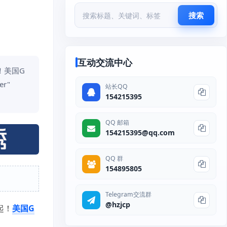
搜索
互动交流中心
！美国G
r"
站长QQ
154215395
QQ 邮箱
154215395@qq.com
QQ 群
154895805
Telegram交流群
@hzjcp
起！
美国G