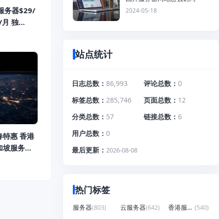
务器$29/
2024-05-18
/月 独
6折！
站点统计
日志总数
86,993
评论总数
0
标签总数
285,746
页面总数
12
分类总数
57
链接总数
6
用户总数
0
新春特惠 香港
加坡服务器
最后更新
2026-08-08
热门标签
服务器
(803)
云服务器
(642)
香港服务器
(540)