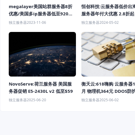
megalayer美国站群服务器8折
恒创科技:云服务器低价出海
优惠/美国多ip服务器低至920元
服务器年付大优惠 2.8折起
每月
户续费更便宜
独立服务器
2023-11-06
独立服务器
2024-05-02
NovoServe:荷兰服务器 美国服
衡天云:618嗨购 云服务器
务器促销 E5-2430L v2 低至$59
月 物理机364元 DDOS防
独立服务器
2025-06-20
独立服务器
2025-06-02