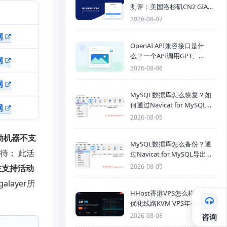
测评：美国洛杉矶CN2 GIA三
网优化线路性能测试
2026-08-07
网
OpenAI API兼容接口是什
么？一个API调用GPT、
网
Claude、Gemini、DeepSeek
2026-08-06
多模型
网
MySQL数据库怎么恢复？如
何通过Navicat for MySQL导
网
入SQL备份文件
2026-08-05
动机器不支
MySQL数据库怎么备份？通
待； 此活
过Navicat for MySQL导出
Mysql数据库为SQL格式备份
2026-08-05
注支持活动
文件
ayer所
HHost香港VPS怎么样？CMI
优化线路KVM VPS年付$25
起，4GB内存优惠套餐
2026-08-03
咨询