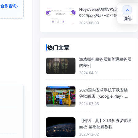
合作咨询
Hoyoverse德国VPS怎么样？
9929优化线路+原生IP德国
顶部
KVM VPS推荐
2026-08-03
热门文章
游戏联机服务器和普通服务器
的差别
2024-04-01
2024国内安卓手机下载安装
谷歌商店（Google Play）详
细步骤
2024-03-03
【网络工具】X-UI多协议管理
面板-基础配置教程
2023-12-02