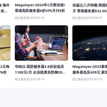
Megalayer:2024年2月新加坡/
 海外
佳诚云八月特惠:美国服
香港高防服务器6折VPS月付9折
 老用
月 香港服务器$32.50
服/VPS云服务器低至
独立服务器
2024-02-14
独立服务器
2025-08-07
Megalayer:2025
华纳云:高防服务器3.6折起低至
12元每
服务器低至499元 新
1188元/月 企业级真实防御20G
护6折
399元/月限时抢购
T级防御 自营机房一手服务器资
独立服务器
2025-02-19
独立服务器
2025-04-10
源