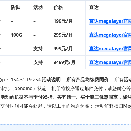
防御
活动
价格
直达
个
–
–
199元/月
直达megalayer官
个
100G
–
299元/月
直达megalayer官
个
–
支持
999元/月
直达megalayer官
个
–
支持
9499元/月
直达megalayer官
p： 154.31.19.254
活动说明：
所有产品均续费同价；
所有
活
批（pending）状态，机器将按序通过邮件交付，请您耐心等
活动的机型不与季付95折、买五赠一、买十赠二优惠同享，标
付时间可能会延迟，请以工单的沟通为准； 活动解释权归Megal