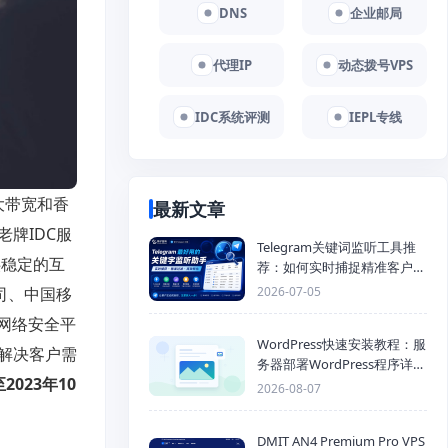
DNS
企业邮局
代理IP
动态拨号VPS
IDC系统评测
IEPL专线
大带宽和香
最新文章
牌IDC服
Telegram关键词监听工具推
提供稳定的互
荐：如何实时捕捉精准客户，
提高获客效率？
2026-07-05
公司、中国移
能网络安全平
WordPress快速安装教程：服
力解决客户需
务器部署WordPress程序详细
2023年10
步骤
2026-08-07
DMIT AN4 Premium Pro VPS