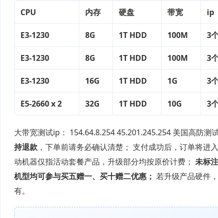
CPU
内存
硬盘
带宽
ip
E3-1230
8G
1T HDD
100M
3
E3-1230
8G
1T HDD
100M
3
E3-1230
16G
1T HDD
1G
3
E5-2660 x 2
32G
1T HDD
10G
3
大带宽测试ip： 154.64.8.254 45.201.245.254 美国高防测试i
持退款
，下单前请务必确认清楚； 支付成功后，订单将进入审
动机器仅指活动套餐产品，升级部分均按原价计费；
未标注
机型均可参与买五赠一、买十赠二优惠；
若升级产品硬件，交
有。