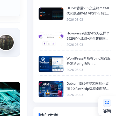
HHost香港VPS怎么样？CMI
优化线路KVM VPS年付$25
起，4GB内存优惠套餐
2026-08-03
Hoyoverse德国VPS怎么样？
9929优化线路+原生IP德国
KVM VPS推荐
2026-08-03
WordPress向所有ping站点服
务发送ping函数：
generic_ping
2026-08-03
Debian 13如何安装图形化桌
面？Xfce+Xrdp远程桌面配置
教程
2026-08-03
咨询
热门文章