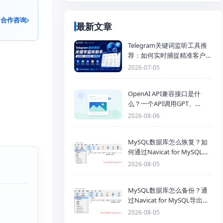
合作咨询
最新文章
Telegram关键词监听工具推
荐：如何实时捕捉精准客户，
提高获客效率？
2026-07-05
OpenAI API兼容接口是什
么？一个API调用GPT、
Claude、Gemini、DeepSeek
2026-08-06
多模型
MySQL数据库怎么恢复？如
何通过Navicat for MySQL导
入SQL备份文件
2026-08-05
MySQL数据库怎么备份？通
过Navicat for MySQL导出
Mysql数据库为SQL格式备份
2026-08-05
文件