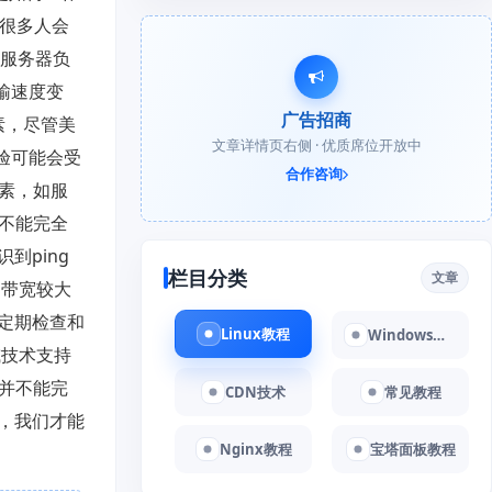
，很多人会
于服务器负
输速度变
广告招商
素，尽管美
文章详情页右侧 · 优质席位开放中
验可能会受
合作咨询
因素，如服
并不能完全
到ping
栏目分类
文章
、带宽较大
定期检查和
Linux教程
Windows教程
或技术支持
0并不能完
CDN技术
常见教程
，我们才能
Nginx教程
宝塔面板教程