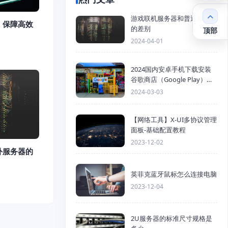
游戏联机服务器和普通服务器
：保障高效
的差别
顶部
2024-04-01
2024国内安卓手机下载安装
谷歌商店（Google Play）详
细步骤
2024-03-03
【网络工具】X-UI多协议管理
面板-基础配置教程
2023-12-02
外服务器的
英菲克蓝牙鼠标怎么连接电脑
2023-12-04
2U服务器的标准尺寸规格是