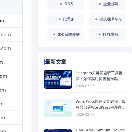
DNS
企业邮局
代理IP
动态拨号VPS
com
d.com
IDC系统评测
IEPL专线
d.com
最新文章
om
Telegram关键词监听工具推
.com
荐：如何实时捕捉精准客户，
提高获客效率？
2026-07-05
com
WordPress快速安装教程：服
om
务器部署WordPress程序详细
步骤
2026-08-07
com
DMIT AN4 Premium Pro VPS
com