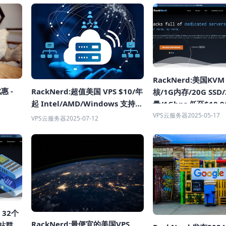
RackNerd:美国KVM
惠 -
RackNerd:超值美国 VPS $10/年
核/1G内存/20G SSD
起 Intel/AMD/Windows 支持
量/1Gbps 低至$10.
轻松一键切换 IP 多地域数据中心
大机房可选 支持自主更
VPS云服务器
2025-05-17
VPS云服务器
2025-07-12
选择 稳定性有保障！
 32个
RackNerd:最便宜的美国VPS
宜站群多