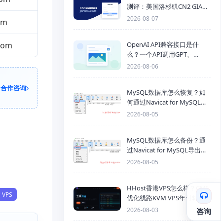
测评：美国洛杉矶CN2 GIA三
网优化线路性能测试
2026-08-07
om
.com
OpenAI API兼容接口是什
么？一个API调用GPT、
Claude、Gemini、DeepSeek
2026-08-06
多模型
合作咨询
MySQL数据库怎么恢复？如
何通过Navicat for MySQL导
入SQL备份文件
2026-08-05
MySQL数据库怎么备份？通
过Navicat for MySQL导出
Mysql数据库为SQL格式备份
2026-08-05
文件
HHost香港VPS怎么样？CMI
 VPS
优化线路KVM VPS年付$25
起，4GB内存优惠套餐
2026-08-03
咨询