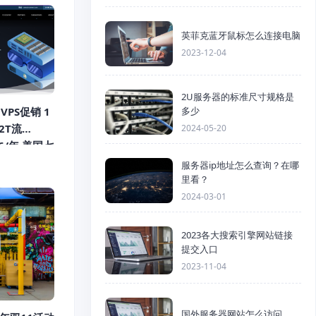
英菲克蓝牙鼠标怎么连接电脑
2023-12-04
2U服务器的标准尺寸规格是
 VPS促销 1
多少
/2T流
2024-05-20
96/年 美国七
换IP
服务器ip地址怎么查询？在哪
里看？
2024-03-01
2023各大搜索引擎网站链接
提交入口
2023-11-04
国外服务器网站怎么访问