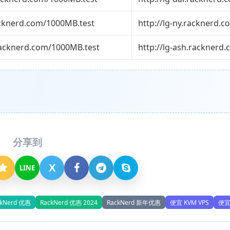
racknerd.com/1000MB.test
http://lg-ny.racknerd.c
.racknerd.com/1000MB.test
http://lg-ash.racknerd
分享到
X
LINE
ckNerd 优惠
RackNerd 优惠 2024
RackNerd 新年优惠
便宜 KVM VPS
便宜