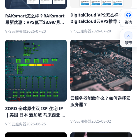
DigitalCloud VPS怎么样？
RAKsmart怎么样？RAKsmart
DigitalCloud云VPS推荐：
咨询
最新优惠：VPS低至$3.99/月，
NVMe云服务器月付$3.99起，
独立服务器$29.9/月起，香港/
VPS云服务器
2026-07-20
VPS云服务器
2026-07-20
不限流量高性价比
日本/美国机房
顶部
云服务器能做什么？如何选择云
服务器？
ZORO 全球原生双 ISP 住宅 IP
｜美国 日本 新加坡 马来西亚 印
尼 英国 德国 香港｜独享静态
VPS云服务器
2025-08-02
VPS云服务器
2026-06-25
IPv4