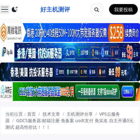
好主机测评
我要投稿
当前位置：
首页
/
技术文章
/
主机测评分享
/
VPS云服务
器
/
GDCS服务器:邮箱注册 免备案 usdt支付 免实名 自主开通0元
测试 超高性价比！！！