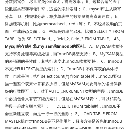
分数据冗余，尽量避免join查询，提高效率； B、选择合适的表字
段数据类型和存储引擎，适当的添加索引； C、mysql库主从读写
分离； D、找规律分表，减少单表中的数据量提高查询速度； E、
添加缓存机制，比如memcached，redis等； F、不经常改动的页
面，生成静态页面； G、书写高效率的SQL。比如 SELECT * FROM
TABEL 改为 SELECT field_1, field_2, field_3 FROM TABLE。
43、
Mysql的存储引擎,myisam和innodb的区别。
A、MyISAM类型不
支持事务处理等高级处理，而InnoDB类型支持； B、MyISAM类型
的表强调的是性能，其执行速度比InnoDB类型更快； C、InnoDB
不支持FULLTEXT类型的索引； D、InnoDB中不保存表的具体行
数，也就是说，执行select count(*) from table时，InnoDB要扫
描一遍整个表来计算有多少行，但是MyISAM只要简单的读出保存
好的行数即可； E、对于AUTO_INCREMENT类型的字段，InnoDB
中必须包含只有该字段的索引，但是在MyISAM表中，可以和其他
字段一起建立联合索引； F、DELETE FROM table时，InnoDB不
会重新建立表，而是一行一行的删除； G、LOAD TABLE FROM
MASTER操作对InnoDB是不起作用的，解决方法是首先把InnoDB
表改成MyISAM表，导入数据后再改成InnoDB表，但是对于使用的