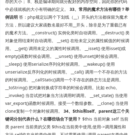
存的大小； B、栈是编译期间就分配好的内存空间，因此你的代码
中必须就栈的大小有明确的定义。
33、常用的魔术方法有哪些？举
例说明
答：php规定以两个下划线（__）开头的方法都保留为魔术
方法，所以建议大家函数名最好不用__开头，除非是为了重载已有
的魔术方法。 __construct() 实例化类时自动调用。 __destruct() 类
对象使用结束时自动调用。 __set() 在给未定义的属性赋值的时候调
用。 __get() 调用未定义的属性时候调用。 __isset() 使用isset()或
empty()函数时候会调用。 __unset() 使用unset()时候会调用。
__sleep() 使用serialize序列化时候调用。 __wakeup() 使用
unserialize反序列化的时候调用。 __call() 调用一个不存在的方法
的时候调用。 __callStatic()调用一个不存在的静态方法是调用。
__toString() 把对象转换成字符串的时候会调用。比如 echo。
__invoke() 当尝试把对象当方法调用时调用。 __set_state() 当使用
var_export()函数时候调用。接受一个数组参数。 __clone() 当使用
clone复制一个对象时候调用。
34、$this和self、parent这三个关
键词分别代表什么？在哪些场合下使用？
$this 当前对象 self 当前
类 parent 当前类的父类 $this在当前类中使用,使用->调用属性和
方法 self也在当前类中使用，不过需要使用::调用 parent在类中使