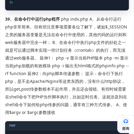
?
>
39、在命令行中运行php程序
php indx.php A、从命令行运行
php非常简单。但有些注意事项需要各位了解下，诸如$_SESSION
之类的服务器变量是无法在命令行中使用的，其他代码的运行则和
web服务器中完全一样； B、在命令行中执行php文件的好处之一
就是可以通过脚本实现一些计划任务（crontab）的执行，而无须
通过web服务器。 延伸1： php -v 显示当前PHP版本 php -m 显示
当前php加载的有效模块 php -i 输出无html格式的phpinfo php --
rf function 延伸2：向php脚本传递参数： 提示：命令行下执行
php，是不走Apache/Nginx等这类东西的，没有什么http协议，
所以get,post传参数根本不起作用，并且还会报错。有些时候需要
在shell命令下把PHP当作脚本执行，比如定时任务。这就涉及到在
shell命令下如何给php传参的问题，通常有三种方式传参。 A、使
用$argv or $argc参数接收
咨询