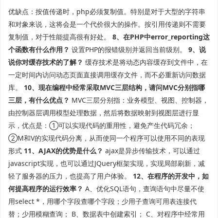
优缺点：按值传递时，php必须复制值。特别是对于大型的字符串
和对象来说，这将会是一个代价很大的操作。按引用传递则不需要
复制值，对于性能提高很有好处。
8、在PHP中error_reporting这
个函数有什么作用？
设置PHP的报错级别并返回当前级别。
9、说
说你对缓存技术的了解？
缓存技术是将动态内容缓存到文件中，在
一定时间内访问动态页面直接调用缓存文件，而不必重新访问数据
库。
10、现在编程中经常采取MVC三层结构，请问MVC分别指哪
三层，有什么优点？
MVC三层分别指：业务模型、视图、控制器，
由控制器层调用模型处理数据，然后将数据映射到视图层进行显
示，优点是：①可以实现代码的重用性，避免产生代码冗余；
②M和V的实现代码分离，从而使同一个程序可以使用不同的表现
形式
11、AJAX的优势是什么？
ajax是异步传输技术，可以通过
javascript实现，也可以通过JQuery框架实现，实现局部刷新，减
轻了服务器的压力，也提高了用户体验。
12、在程序的开发中，如
何提高程序的运行效率？
A、优化SQL语句，查询语句中尽量不使
用select *，用哪个字段查哪个字段；少用子查询可用表连接代
替；少用模糊查询； B、数据表中创建索引； C、对程序中经常用