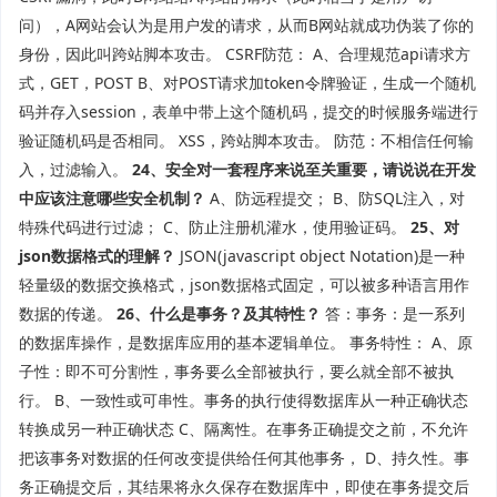
问），A网站会认为是用户发的请求，从而B网站就成功伪装了你的
身份，因此叫跨站脚本攻击。 CSRF防范： A、合理规范api请求方
式，GET，POST B、对POST请求加token令牌验证，生成一个随机
码并存入session，表单中带上这个随机码，提交的时候服务端进行
验证随机码是否相同。 XSS，跨站脚本攻击。 防范：不相信任何输
入，过滤输入。
24、安全对一套程序来说至关重要，请说说在开发
中应该注意哪些安全机制？
A、防远程提交； B、防SQL注入，对
特殊代码进行过滤； C、防止注册机灌水，使用验证码。
25、对
json数据格式的理解？
JSON(javascript object Notation)是一种
轻量级的数据交换格式，json数据格式固定，可以被多种语言用作
数据的传递。
26、什么是事务？及其特性？
答：事务：是一系列
的数据库操作，是数据库应用的基本逻辑单位。 事务特性： A、原
子性：即不可分割性，事务要么全部被执行，要么就全部不被执
行。 B、一致性或可串性。事务的执行使得数据库从一种正确状态
转换成另一种正确状态 C、隔离性。在事务正确提交之前，不允许
把该事务对数据的任何改变提供给任何其他事务， D、持久性。事
务正确提交后，其结果将永久保存在数据库中，即使在事务提交后