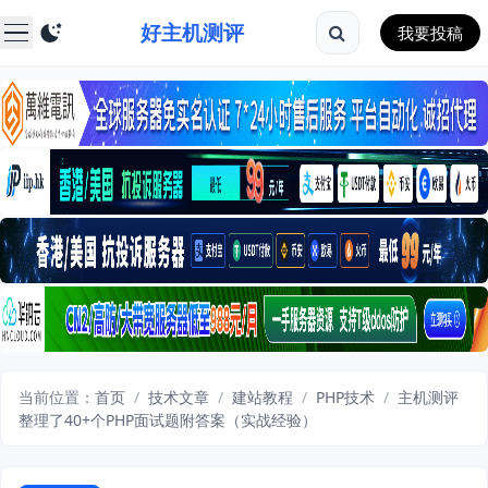
好主机测评
我要投稿
当前位置：
首页
/
技术文章
/
建站教程
/
PHP技术
/
主机测评
整理了40+个PHP面试题附答案（实战经验）