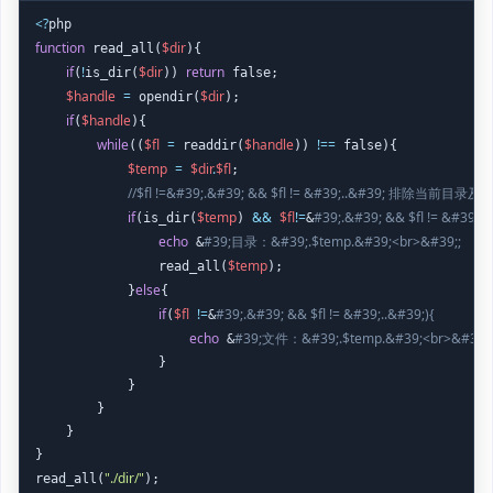
<
?
function
$dir
 read_all(
){

if
!
$dir
return
(
is_dir(
)) 
 false;

$handle
=
$dir
 opendir(
);

if
$handle
(
){

while
$fl
=
$handle
!==
((
 readdir(
)) 
 false){

$temp
=
$dir
.
$fl
;

//$fl !=&#39;.&#39; && $fl != &#39;..&#39; 排除当前目
if
$temp
&&
$fl
!=
#39;.&#39; && $fl != &#39;..
(is_dir(
) 
&
echo
#39;目录：&#39;.$temp.&#39;<br>&#39;;
 &
$temp
                read_all(
);

else
            }
{

if
$fl
!=
#39;.&#39; && $fl != &#39;..&#39;){
(
&
echo
#39;文件：&#39;.$temp.&#39;<br>&#39;;
 &
                }

            }

        }

    }

}

"./dir/"
read_all(