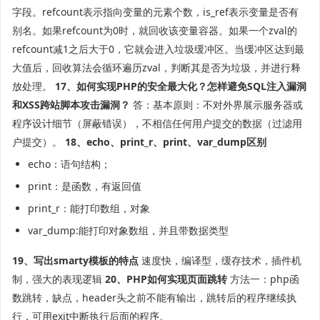
字段。refcount表示指向变量的元素个数，is_ref表示变量是否有
别名。如果refcount为0时，就回收该变量容器。如果一个zval的
refcount减1之后大于0，它就会进入垃圾缓冲区。当缓冲区达到最
大值后，回收算法会循环遍历zval，判断其是否为垃圾，并进行释
放处理。
17、如何实现PHP的安全最大化？怎样避免SQL注入漏洞
和XSS跨站脚本攻击漏洞？
答：基本原则：不对外界展示服务器或
程序设计细节（屏蔽错误），不相信任何用户提交的数据（过滤用
户提交）。
18、echo、print_r、print、var_dump区别
echo：语句结构；
print：是函数，有返回值
print_r：能打印数组，对象
var_dump:能打印对象数组，并且带数据类型
19、写出smarty模板的特点
速度快，编译型，缓存技术，插件机
制，强大的表现逻辑
20、PHP如何实现页面跳转
方法一：php函
数跳转，缺点，header头之前不能有输出，跳转后的程序继续执
行，可用exit中断执行后面的程序。