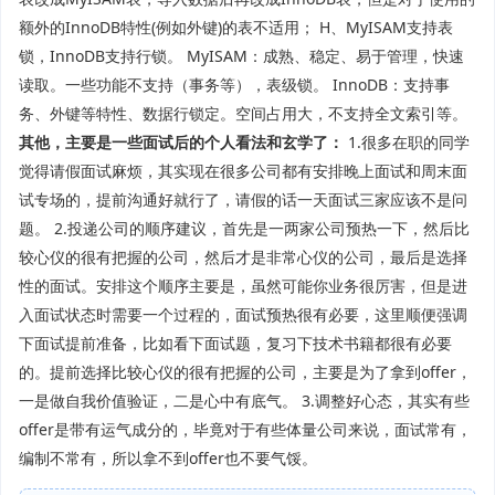
额外的InnoDB特性(例如外键)的表不适用； H、MyISAM支持表
锁，InnoDB支持行锁。 MyISAM：成熟、稳定、易于管理，快速
读取。一些功能不支持（事务等），表级锁。 InnoDB：支持事
务、外键等特性、数据行锁定。空间占用大，不支持全文索引等。
其他，主要是一些面试后的个人看法和玄学了：
1.很多在职的同学
觉得请假面试麻烦，其实现在很多公司都有安排晚上面试和周末面
试专场的，提前沟通好就行了，请假的话一天面试三家应该不是问
题。 2.投递公司的顺序建议，首先是一两家公司预热一下，然后比
较心仪的很有把握的公司，然后才是非常心仪的公司，最后是选择
性的面试。安排这个顺序主要是，虽然可能你业务很厉害，但是进
入面试状态时需要一个过程的，面试预热很有必要，这里顺便强调
下面试提前准备，比如看下面试题，复习下技术书籍都很有必要
的。提前选择比较心仪的很有把握的公司，主要是为了拿到offer，
一是做自我价值验证，二是心中有底气。 3.调整好心态，其实有些
offer是带有运气成分的，毕竟对于有些体量公司来说，面试常有，
编制不常有，所以拿不到offer也不要气馁。