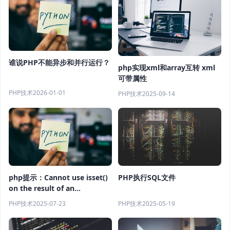
谁说PHP不能异步和并行运行？
php实现xml和array互转 xml
可带属性
PHP技术
2026-01-01
PHP技术
2025-09-14
PHP执行SQL文件
php提示：Cannot use isset()
on the result of an
expression (you can use
PHP技术
2025-05-19
PHP技术
2025-07-23
"null !== expression"
instead)