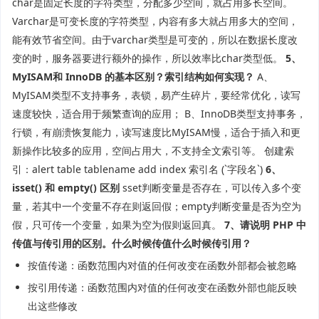
char是固定长度的字符类型，分配多少空间，就占用多长空间。
Varchar是可变长度的字符类型，内容有多大就占用多大的空间，
能有效节省空间。由于varchar类型是可变的，所以在数据长度改
变的时，服务器要进行额外的操作，所以效率比char类型低。
5、
MyISAM和 InnoDB 的基本区别？索引结构如何实现？
A、
MyISAM类型不支持事务，表锁，易产生碎片，要经常优化，读写
速度较快，适合用于频繁查询的应用； B、InnoDB类型支持事务，
行锁，有崩溃恢复能力，读写速度比MyISAM慢，适合于插入和更
新操作比较多的应用，空间占用大，不支持全文索引等。 创建索
引：alert table tablename add index 索引名 (`字段名`)
6、
isset() 和 empty() 区别
sset判断变量是否存在，可以传入多个变
量，若其中一个变量不存在则返回假；empty判断变量是否为空为
假，只可传一个变量，如果为空为假则返回真。
7、请说明 PHP 中
传值与传引用的区别。什么时候传值什么时候传引用？
按值传递：函数范围内对值的任何改变在函数外部都会被忽略
按引用传递：函数范围内对值的任何改变在函数外部也能反映
出这些修改