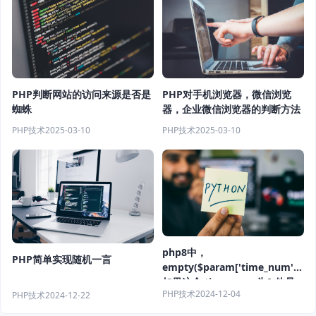
PHP对手机浏览器，微信浏览
PHP判断网站的访问来源是否是
器，企业微信浏览器的判断方法
蜘蛛
PHP技术
2025-03-10
PHP技术
2025-03-10
php8中，
PHP简单实现随机一言
empty($param['time_num'])
如果这个 time_num 为0 他是
PHP技术
2024-12-04
PHP技术
2024-12-22
真还是假？