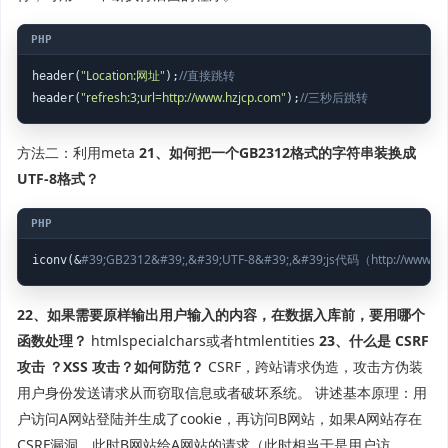
"Location:网址"
//直接跳转
header(
);
"refresh:3;url=http://www.hzjcp.com"
//三秒后跳转
header(
);
方法二：利用meta
21、如何把一个GB2312格式的字符串装换成
UTF-8格式？
#39;GB2312&#39;,&#39;UTF-8&#39;,&#39;js代码（http://
iconv(&
22、如果需要原样输出用户输入的内容，在数据入库前，要用哪个
函数处理？
htmlspecialchars或者htmlentities
23、什么是 CSRF
攻击 ？XSS 攻击？如何防范？
CSRF，跨站请求伪造，攻击方伪装
用户身份发送请求从而窃取信息或者破坏系统。 讲述基本原理：用
户访问A网站登陆并生成了cookie，再访问B网站，如果A网站存在
CSRF漏洞，此时B网站给A网站的请求（此时相当于是用户访