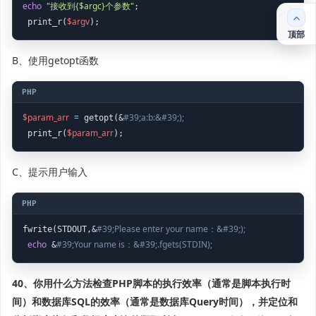
echo
"接收到{$argc}个参数"
;

$argv
 print_r(
顶部
B、使用getopt函数
$param_arr
=
#39;a:b:&#39;);
 getopt(&
$param_arr
 print_r(
C、提示用户输入
#39;Please enter your name：&#39;);
fwrite(STDOUT,&
echo
#39;Your name is：&#39;.fgets(STDIN);
 &
40、你用什么方法检查PHP脚本的执行效率（通常是脚本执行时
间）和数据库SQL的效率（通常是数据库Query时间），并定位和