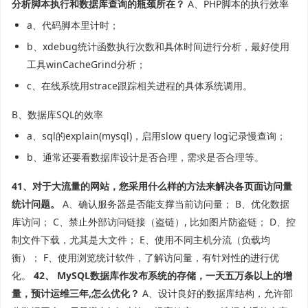
分析脚本执行和数据库查询的瓶颈所在？
A、PHP脚本的执行效率
a、代码脚本里计时；
b、xdebug统计函数执行次数和具体时间进行分析，最好使用
工具winCacheGrind分析；
c、在线系统用strace跟踪相关进程的具体系统调用。
B、数据库SQL的效率
a、sql的explain(mysql)，启用slow query log记录慢查询；
b、通常还要看数据库设计是否合理，需求是否合理等。
41、对于大流量的网站，您采用什么样的方法来解决各页面访问量
统计问题。
A、确认服务器是否能支撑当前访问量； B、优化数据
库访问； C、禁止外部访问链接（盗链）, 比如图片防盗链； D、控
制文件下载，尤其是大文件； E、使用不同主机分流（负载均
衡）； F、使用浏览统计软件，了解访问量，有针对性的进行优
化。
42、 MySQL数据库作发布系统的存储，一天五万条以上的增
量，预计运维三年,怎么优化？
A、设计良好的数据库结构，允许部