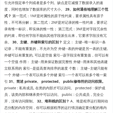
引允许指定单个列或者是多个列。缺点是它减慢了数据录入的速
度，同时也增加了数据库的尺寸大小。
29、如何通俗地理解三个范
式？
第一范式：1NF是对属性的原子性约束，要求属性具有原子
性，不可再分解； 第二范式：2NF是对记录的惟一性约束，要求记
录有惟一标识，即实体的惟一性； 第三范式：3NF是对字段冗余性
的约束，即任何字段不能由其他字段派生出来，它要求字段没有冗
余。
30、主键、外键和索引的区别？
定义： 主键--唯一标识一条
记录，不能有重复的，不允许为空 外键--表的外键是另一表的主键,
外键可以有重复的, 可以是空值 索引--该字段没有重复值，但可以有
一个空值 作用： 主键--用来保证数据完整性 外键--用来和其他表建
立联系用的 索引--是提高查询排序的速度 个数： 主键--主键只能有
一个 外键--一个表可以有多个外键 索引--一个表可以有多个唯一索
引
31、简述 private、 protected、 public修饰符的访问权限。
private : 私有成员, 在类的内部才可以访问。 protected : 保护成
员，该类内部和继承类中可以访问。 public : 公共成员，完全公
开，没有访问限制。
32、堆和栈的区别？
A、堆是程序运行期间动
态分配的内存空间，你可以根据程序的运行情况确定要分配的堆内