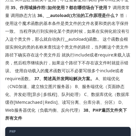
用
35、作用域操作符::如何使用？都在哪些场合下使用？
调用类常
量 调用静态方法
36、__autoload()方法的工作原理是什么？
答：
使用这个魔术函数的基本条件是类文件的文件名要和类的名字保持
一致。 当程序执行到实例化某个类的时候，如果在实例化前没有引
入这个类文件，那么就自动执行__autoload()函数。 这个函数会根
据实例化的类的名称来查找这个类文件的路径，当判断这个类文件
路径下确实存在这个类文件后 就执行include或者require来载入该
类，然后程序继续执行，如果这个路径下不存在该文件时就提示错
误。 使用自动载入的魔术函数可以不必要写很多个include或者
require函数。
37、简述高并发网站解决方案。
A、前端优化
（CND加速、建立独立图片服务器） B、服务端优化（页面静态
化、并发处理[异步|多线程]、队列处理） C、数据库优化（数据库
缓存[Memcachaed|Redis]、读写分离、分库分表、分区） D、
Web服务器优化（负载均衡、反向代理）
38、PHP遍历文件夹下
所有文件