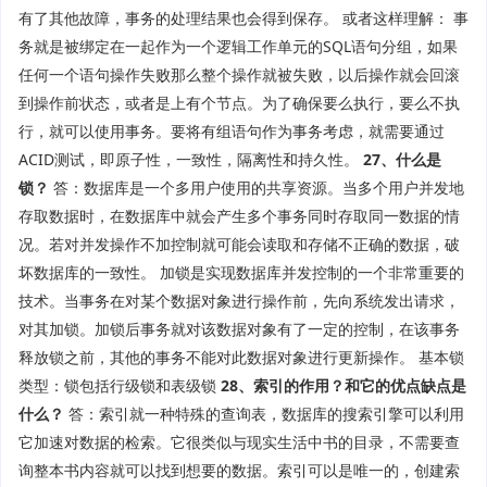
有了其他故障，事务的处理结果也会得到保存。 或者这样理解： 事
务就是被绑定在一起作为一个逻辑工作单元的SQL语句分组，如果
任何一个语句操作失败那么整个操作就被失败，以后操作就会回滚
到操作前状态，或者是上有个节点。为了确保要么执行，要么不执
行，就可以使用事务。要将有组语句作为事务考虑，就需要通过
ACID测试，即原子性，一致性，隔离性和持久性。
27、什么是
锁？
答：数据库是一个多用户使用的共享资源。当多个用户并发地
存取数据时，在数据库中就会产生多个事务同时存取同一数据的情
况。若对并发操作不加控制就可能会读取和存储不正确的数据，破
坏数据库的一致性。 加锁是实现数据库并发控制的一个非常重要的
技术。当事务在对某个数据对象进行操作前，先向系统发出请求，
对其加锁。加锁后事务就对该数据对象有了一定的控制，在该事务
释放锁之前，其他的事务不能对此数据对象进行更新操作。 基本锁
类型：锁包括行级锁和表级锁
28、索引的作用？和它的优点缺点是
什么？
答：索引就一种特殊的查询表，数据库的搜索引擎可以利用
它加速对数据的检索。它很类似与现实生活中书的目录，不需要查
询整本书内容就可以找到想要的数据。索引可以是唯一的，创建索