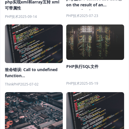
php实现xml和array互转 xml
on the result of an
可带属性
expression (you can use
PHP技术
2025-07-23
PHP技术
2025-09-14
"null !== expression"
instead)
PHP执行SQL文件
致命错误: Call to undefined
function
addons\clicaptcha\library\imagettfbbox()
PHP技术
2025-05-19
ThinkPHP
2025-07-02