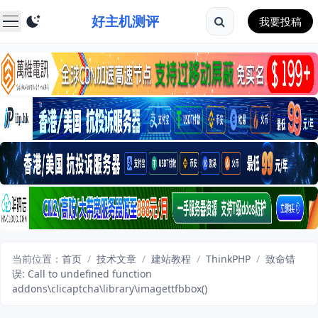
好主机测评
我要投稿
当前位置：
首页
/
技术文章
/
建站教程
/
ThinkPHP
/
致命错
误: Call to undefined function
addons\clicaptcha\library\imagettfbbox()