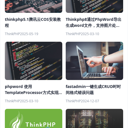
thinkphp5.1腾讯云COS安装教
Thinkphp8通过PhpWord导出
程
生成word文件，支持图片处
理，富文本导出完整方案
ThinkPHP
2025-05-19
ThinkPHP
2025-03-10
fastadmin一键生成CRUD时时
phpword 使用
间格式错误问题
TemplateProcessor方式实现
在word模板中动态插入表格
ThinkPHP
2024-12-07
ThinkPHP
2025-03-10