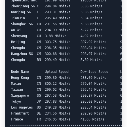
 Speedtest.net    297.99 Mbit/s     298.04 Mbit/s       1.96
 Zhenjiang 5G CT  294.04 Mbit/s     5.36 Mbit/s         37.0
 Nanjing 5G   CT  293.31 Mbit/s     5.36 Mbit/s         36.4
 TianJin      CT  295.49 Mbit/s     5.34 Mbit/s         54.7
 Shanghai 5G  CU  291.56 Mbit/s     5.38 Mbit/s         28.1
 Wu Xi        CU  294.99 Mbit/s     5.22 Mbit/s         32.8
 Shenyang     CU  3.88 Mbit/s       4.92 Mbit/s         73.5
 Beijing      CM  303.75 Mbit/s     307.02 Mbit/s       94.9
 Chengdu      CM  296.35 Mbit/s     308.04 Mbit/s       94.1
 Hangzhou 5G  CM  300.68 Mbit/s     298.07 Mbit/s       60.5
 Chengdu      BN  299.49 Mbit/s     5.89 Mbit/s         63.3
------------------------------------------------------------
 Node Name        Upload Speed      Download Speed      Late
 Hong Kong    CN  299.30 Mbit/s     288.09 Mbit/s       66.3
 Macau        CN  300.12 Mbit/s     279.04 Mbit/s       52.8
 Taiwan       CN  299.02 Mbit/s     295.45 Mbit/s       35.5
 Singapore    SG  297.53 Mbit/s     290.87 Mbit/s       67.2
 Tokyo        JP  297.83 Mbit/s     295.03 Mbit/s       1.74
 Los Angeles  US  249.28 Mbit/s     283.54 Mbit/s       172.
 Frankfurt    DE  234.56 Mbit/s     282.90 Mbit/s       246.
 France       FR  246.05 Mbit/s     41.05 Mbit/s        220.
-----------------------------------------------------------