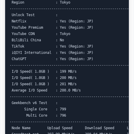
 Region               : Tokyo

------------------------------------------------------------
 Unlock Test          :

 Netflix              : Yes (Region: JP)

 YouTube Premium      : Yes (Region: JP)

 YouTube CDN          : Tokyo 

 BiliBili China       : No

 TikTok               : Yes (Region: JP)

 iQIYI International  : Yes (Region: JP)

 ChatGPT              : Yes (Region: JP)

------------------------------------------------------------
 I/O Speed( 1.0GB )   : 199 MB/s

 I/O Speed( 1.0GB )   : 200 MB/s

 I/O Speed( 1.0GB )   : 201 MB/s

 Average I/O Speed    : 200.0 MB/s

------------------------------------------------------------
 Geekbench v6 Test    :

       Single Core    : 799  

        Multi Core    : 796

------------------------------------------------------------
 Node Name        Upload Speed      Download Speed      Late