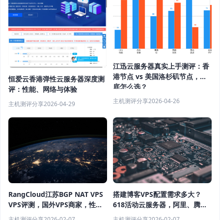
江迅云服务器真实上手测评：香
港节点 vs 美国洛杉矶节点，到
恒爱云香港弹性云服务器深度测
底怎么选？
评：性能、网络与体验
主机测评分享
2026-04-26
主机测评分享
2026-04-29
RangCloud江苏BGP NAT VPS
搭建博客VPS配置需求多大？
VPS评测，国外VPS商家，性价
618活动云服务器，阿里、腾
比如何？
讯、华为、UCloud哪家性价比
主机测评分享
2026-02-07
主机测评分享
2026-02-07