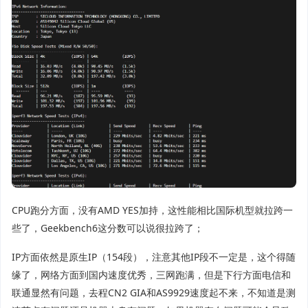
CPU跑分方面，没有AMD YES加持，这性能相比国际机型就拉跨一
些了，Geekbench6这分数可以说很拉跨了；
IP方面依然是原生IP（154段），注意其他IP段不一定是，这个得随
缘了，网络方面到国内速度优秀，三网跑满，但是下行方面电信和
联通显然有问题，去程CN2 GIA和AS9929速度起不来，不知道是测