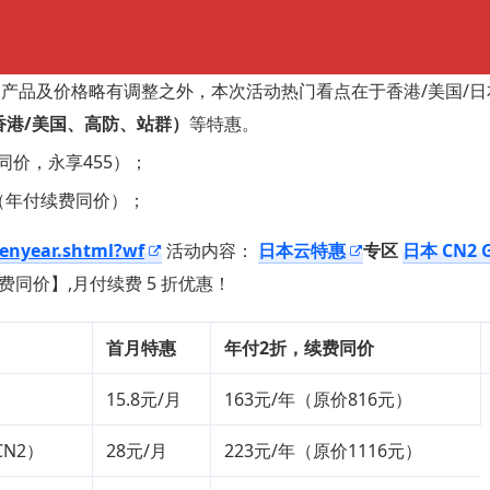
各产品及价格略有调整之外，本次活动热门看点在于香港/美国/日
香港/美国、高防、站群）
等特惠。
同价，永享455）；
元（年付续费同价）；
penyear.shtml?wf
活动内容：
日本云特惠
专区
日本 CN2 
费同价】,月付续费 5 折优惠！
首月特惠
年付2折，续费同价
）
15.8元/月
163元/年（原价816元）
CN2）
28元/月
223元/年（原价1116元）