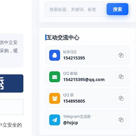
搜索
互动交流中心
提供中立安
年采购，暖
站长QQ
154215395
QQ 邮箱
154215395@qq.com
QQ 群
154895805
Telegram交流群
@hzjcp
中立安全的