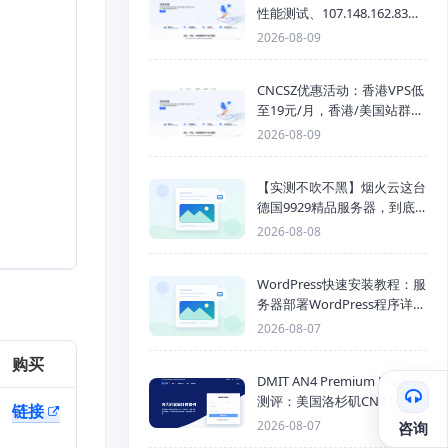
性能测试、107.148.162.83线
路测速与网络评测
2026-08-09
CNCSZ优惠活动：香港VPS低
至19元/月，香港/美国站群服
务器首月半价，物理机399元/
2026-08-09
月起
【实测不吹不黑】烟火云这台
德国9929精品服务器，到底
能不能打？
2026-08-08
WordPress快速安装教程：服
务器部署WordPress程序详细
步骤
2026-08-07
购买
DMIT AN4 Premium Pro VPS
测评：美国洛杉矶CN2 GIA三
链接
网优化线路性能测试
2026-08-07
咨询