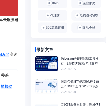
DNS
企业邮局
代理IP
动态拨号VPS
本
云服务器
IDC系统评测
IEPL专线
最新文章
GIA
高速
Telegram关键词监听工具推
荐：如何实时捕捉精准客户，
提高获客效率？
2026-07-05
秒杀
荫云YINNET VPS怎么样？荫
链接
云YINNET 全球ISP VPS节点
与双ISP 服务器推荐
2026-07-20
CNCSZ服务器测评：美国VPS