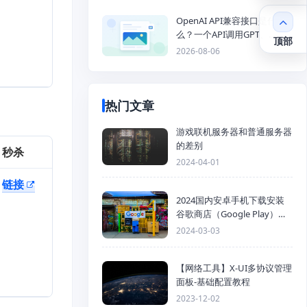
OpenAI API兼容接口是什
么？一个API调用GPT、
顶部
Claude、Gemini、DeepSeek
2026-08-06
多模型
热门文章
游戏联机服务器和普通服务器
的差别
秒杀
2024-04-01
链接
2024国内安卓手机下载安装
谷歌商店（Google Play）详
细步骤
2024-03-03
【网络工具】X-UI多协议管理
面板-基础配置教程
2023-12-02